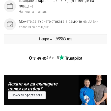
Плащане с карта онлайн или други методи на
Перфектни
плащане
за
Начини на плащане
играчи,
…
Можете да върнете стоката в рамките на 30 дни
Условия за връщане
Покажи
1 евро = 1.95583 лев
всички
статии
Отлично
4.6 от 5
Искате ли да екипирате
целия си отбор?
Поискай оферта сега