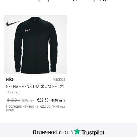
Nike
Мъжки
Яке Nike MENS TRACK JACKET 21
- Черен
€45,01
€22,50
(88,03 лв.)
(44,01 лв.)
Последна най-ниска
€22,50
(44,01 лв.)
цена
Отлично
4.6 от 5