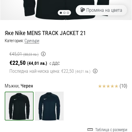
с
официални
Промяна на цвета
екипи
и
обувки
Яке Nike MENS TRACK JACKET 21
от
Nike,
Категория:
Cуичъри
adidas
и
€45,01
(88,03 лв.)
PUMA.
€22,50
(44,01 лв.)
с ДДС
Бъди
Последна най-ниска цена:
€22,50
(44,01 лв.)
част
от
Отзиви
Мъжки,
Черен
(10)
всеки
мач,
гол
и…
9. 6. 2025
•
Таблица с размери