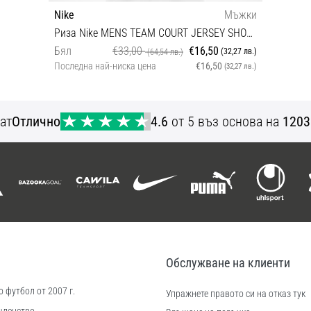
Nike
Мъжки
Риза Nike MENS TEAM COURT JERSEY SHORT SLEEVE
Бял
€33,00
€16,50
(32,27 лв.)
(64,54 лв.)
Последна най-ниска цена
€16,50
(32,27 лв.)
L XL XXL
ат
Отлично
4.6
от 5 въз основа на
1203
Обслужване на клиенти
 футбол от 2007 г.
Упражнете правото си на отказ тук