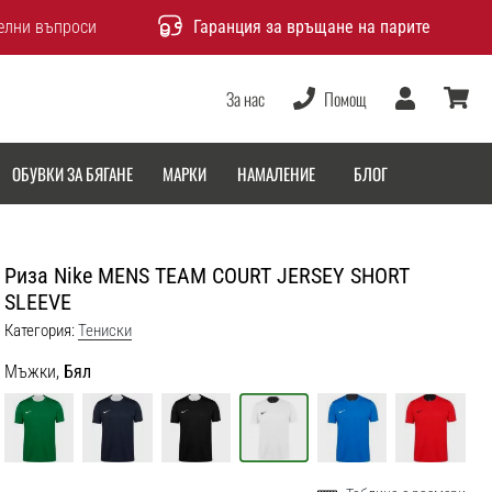
елни въпроси
Гаранция за връщане на парите
За нас
Помощ
Потребител
количка
ОБУВКИ ЗА БЯГАНЕ
МАРКИ
НАМАЛЕНИЕ
БЛОГ
Риза Nike MENS TEAM COURT JERSEY SHORT
SLEEVE
Категория:
Тениски
Мъжки,
Бял