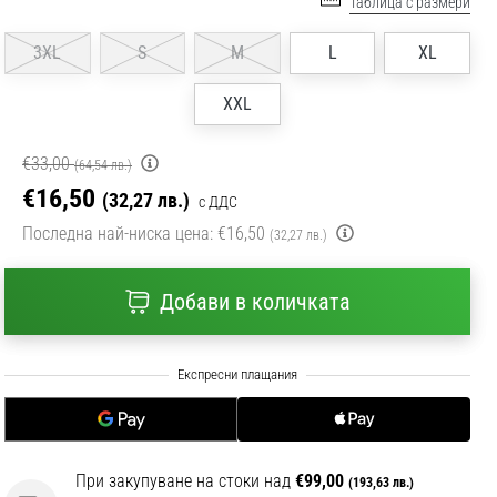
Таблица с размери
3XL
S
M
L
XL
XXL
€33,00
(64,54 лв.)
€16,50
(32,27 лв.)
с ДДС
Последна най-ниска цена:
€16,50
(32,27 лв.)
Добави в количката
При закупуване на стоки над
€99,00
(193,63 лв.)