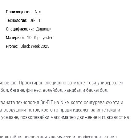
Производител:
Nike
Технология:
Dri-FIT
Спецификации:
Дишащи
Материал:
100% polyester
Promo:
Black Week 2025
ъс ръкав. Проектиран специално за мъже, този универсален
бол, бягане, фитнес, волейбол, хандбал и баскетбол.
аната технология Dri-FIT на Nike, която осигурява сухота и
 въздушния поток, което го прави идеален за интензивни
о усещане, позволявайки максимално движение и гъвкавост на
ни детайли, предоставя класически и професионален вид,