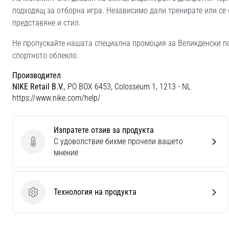
подходящ за отборна игра. Независимо дали тренирате или се 
представяне и стил.
Не пропускайте нашата специална промоция за Великденски по
спортното облекло.
Производител
NIKE Retail B.V.
, PO BOX 6453, Colosseum 1, 1213 - NL
https://www.nike.com/help/
Изпратете отзив за продукта
С удоволствие бихме прочели вашето
Изпратете отзив за продукта
мнение
Технология на продукта
Технология на продукта