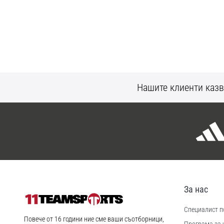
Нашите клиенти казв
За нас
Специалист по
11teamsports.bg
Повече от 16 години ние сме ваши съотборници,