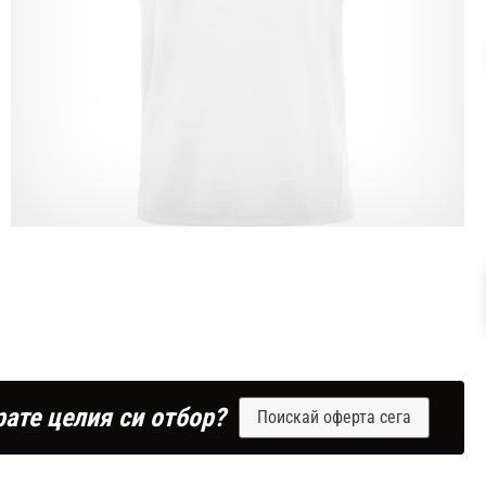
рате целия си отбор?
Поискай оферта сега