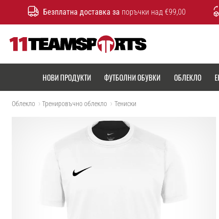
Безплатна доставка за
поръчки над €99,00
11teamsports.bg
НОВИ ПРОДУКТИ
ФУТБОЛНИ ОБУВКИ
ОБЛЕКЛО
Е
Облекло
Тренировъчно облекло
Тениски