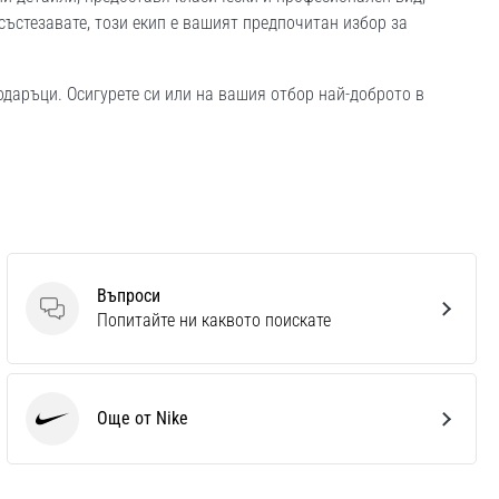
състезавате, този екип е вашият предпочитан избор за
даръци. Осигурете си или на вашия отбор най-доброто в
Въпроси
Въпроси
Попитайте ни каквото поискате
Още от Nike
Nike