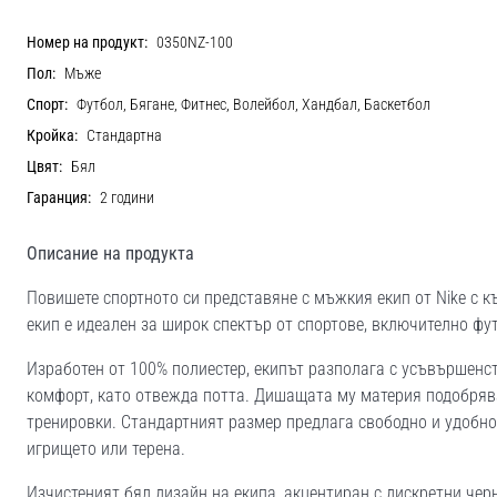
Номер на продукт:
0350NZ-100
Пол:
Мъже
Спорт:
Футбол, Бягане, Фитнес, Волейбол, Хандбал, Баскетбол
Кройка:
Стандартна
Цвят:
Бял
Гаранция:
2 години
Описание на продукта
Повишете спортното си представяне с мъжкия екип от Nike с к
екип е идеален за широк спектър от спортове, включително фут
Изработен от 100% полиестер, екипът разполага с усъвършенств
комфорт, като отвежда потта. Дишащата му материя подобрява
тренировки. Стандартният размер предлага свободно и удобн
игрището или терена.
Изчистеният бял дизайн на екипа, акцентиран с дискретни чер