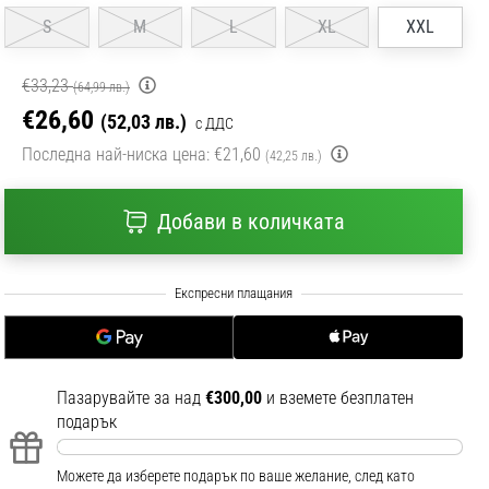
S
M
L
XL
XXL
€33,23
(64,99 лв.)
€26,60
(52,03 лв.)
с ДДС
Последна най-ниска цена:
€21,60
(42,25 лв.)
Добави в количката
Пазарувайте за над
€300,00
и вземете безплатен
подарък
Можете да изберете подарък по ваше желание, след като