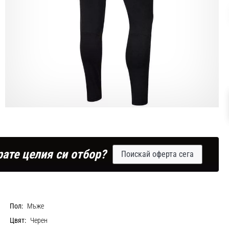
рате целия си отбор?
Поискай оферта сега
Пол:
Мъже
Цвят:
Черен