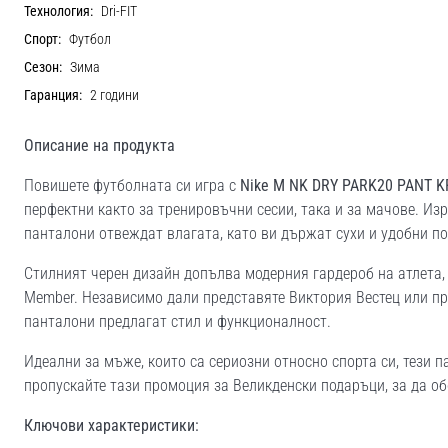
Технология:
Dri-FIT
Спорт:
Футбол
Сезон:
Зима
Гаранция:
2 години
Описание на продукта
Повишете футболната си игра с
Nike M NK DRY PARK20 PANT K
перфектни както за тренировъчни сесии, така и за мачове. Изра
панталони отвеждат влагата, като ви държат сухи и удобни по
Стилният черен дизайн допълва модерния гардероб на атлета, 
Member. Независимо дали представяте Виктория Вестец или пр
панталони предлагат стил и функционалност.
Идеални за мъже, които са сериозни относно спорта си, тези 
пропускайте тази промоция за Великденски подаръци, за да об
Ключови характеристики: