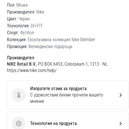
Пол
: Мъже
Производител
: Nike
Цвят
: Черен
Технология
: Dri-FIT
Спорт
: Футбол
Колекция
: Ексклузивна колекция Nike Member
Промоция
: Великденски подаръци
Производител
NIKE Retail B.V.
, PO BOX 6453, Colosseum 1, 1213 - NL
https://www.nike.com/help/
Изпратете отзив за продукта
С удоволствие бихме прочели вашето
Изпратете отзив за продукта
мнение
Технология на продукта
Технология на продукта