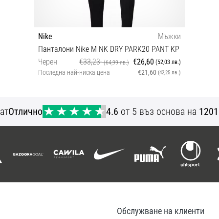
Nike
Мъжки
Панталони Nike M NK DRY PARK20 PANT KP
Черен
€33,23
€26,60
(52,03 лв.)
(64,99 лв.)
Последна най-ниска цена
€21,60
(42,25 лв.)
XXL
ат
Отлично
4.6
от 5 въз основа на
1201
Обслужване на клиенти