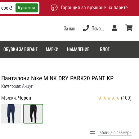
Гаранция за връщане на парите
 срок!
Купи сега
За нас
Помощ
Потребител
количка
ОБУВКИ ЗА БЯГАНЕ
МАРКИ
НАМАЛЕНИЕ
БЛОГ
Панталони Nike M NK DRY PARK20 PANT KP
Категория:
Aнцуг
Отзиви
Мъжки,
Черен
(100)
Таблица с размери