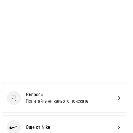
Въпроси
Въпроси
Попитайте ни каквото поискате
Още от Nike
Nike