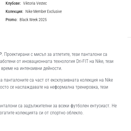
Клубове:
Viktoria Vestec
Колекция:
Nike Member Exclusive
Promo:
Black Week 2025
P
. Проектирани с мисъл за атлетите, тези панталони са
ботени от иновационната технология Dri-FIT на Nike, тези
 време на интензивни дейности.
а панталоните са част от ексклузивната колекция на Nike
осто се наслаждавате на неформална тренировка, тези
панталони са задължителни за всеки футболен ентусиаст. Не
огатите колекцията си от спортно облекло.