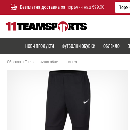
Безплатна доставка за
поръчки над €99,00
Поръч
11teamsports.bg
НОВИ ПРОДУКТИ
ФУТБОЛНИ ОБУВКИ
ОБЛЕКЛО
Е
Облекло
Тренировъчно облекло
Aнцуг