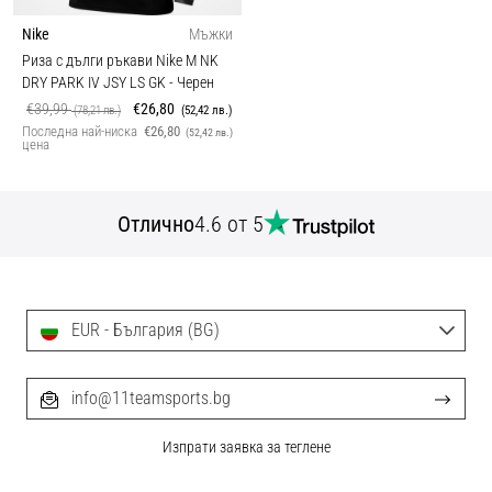
Nike
Мъжки
Риза с дълги ръкави Nike M NK
DRY PARK IV JSY LS GK
- Черен
€39,99
€26,80
(78,21 лв.)
(52,42 лв.)
Последна най-ниска
€26,80
(52,42 лв.)
цена
Отлично
4.6 от 5
EUR - България (BG)
info@11teamsports.bg
Изпрати заявка за теглене