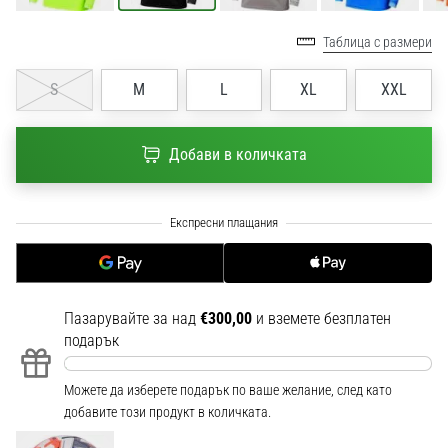
1 мин. четене
Nike
Таблица с размери
Phantom
S
M
L
XL
XXL
6
Открий
новите
Добави в количката
футболни
обувки
Nike
Phantom
6
–
прецизност,
Пазарувайте за над
€300,00
и вземете безплатен
контрол
подарък
и
мощ
във
Можете да изберете подарък по ваше желание, след като
всяко
добавите този продукт в количката.
докосване.