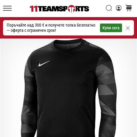
една
Търси
количк
икона
11teamsports.bg
на
Поръчайте над 300 € и получете топка безплатно
скоростта
Търсене
Купи сега
— оферта с ограничен срок!
1. 7. 2025
•
1 мин. четене
Play
for
More
Victories
Подготви
се
за
женското
ЕВРО
2025