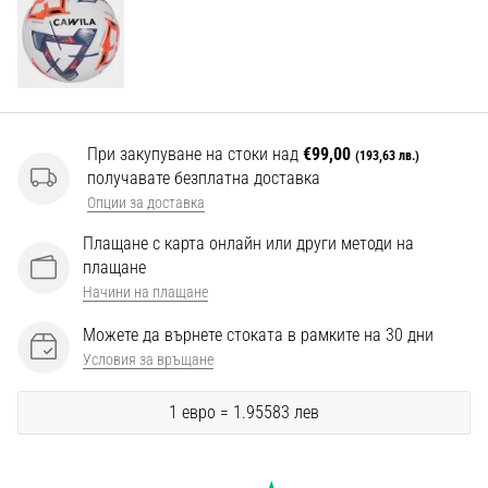
Перфектни
за
играчи,
…
Покажи
При закупуване на стоки над
€99,00
(193,63 лв.)
всички
получавате безплатна доставка
статии
Опции за доставка
Плащане с карта онлайн или други методи на
плащане
Начини на плащане
Можете да върнете стоката в рамките на 30 дни
Условия за връщане
1 евро = 1.95583 лев