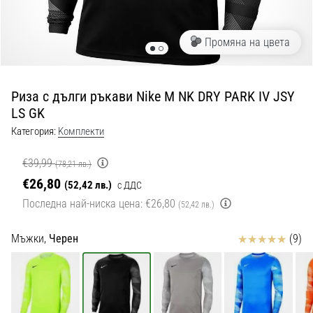
с
официални
екипи
Промяна на цвета
и
обувки
от
Риза с дълги ръкави Nike M NK DRY PARK IV JSY
Nike,
LS GK
adidas
и
Категория:
Kомплекти
PUMA.
Бъди
€39,99
(78,21 лв.)
част
€26,80
(52,42 лв.)
с ДДС
от
Последна най-ниска цена:
€26,80
всеки
(52,42 лв.)
мач,
гол
Отзиви
Мъжки,
Черен
(9)
и…
9. 6. 2025
•