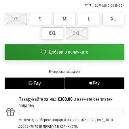
1 мин. четене
Таблица с размери
Nike
XS
S
M
L
XL
Phantom
6
XXL
3XL
Открий
новите
футболни
Добави в количката
обувки
Nike
Phantom
6
–
прецизност,
контрол
и
Пазарувайте за над
€300,00
и вземете безплатен
мощ
подарък
във
всяко
Можете да изберете подарък по ваше желание, след като
докосване.
добавите този продукт в количката.