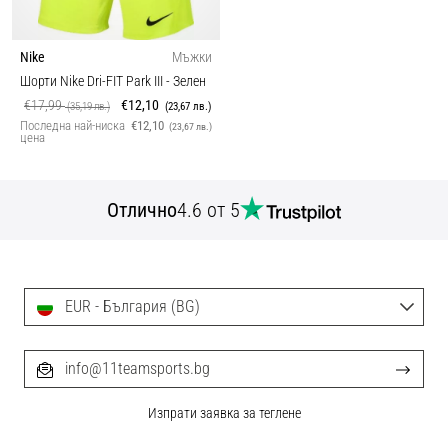
Nike
Мъжки
Шорти Nike Dri-FIT Park III
- Зелен
€17,99
€12,10
(35,19 лв.)
(23,67 лв.)
Последна най-ниска
€12,10
(23,67 лв.)
цена
Отлично
4.6 от 5
EUR - България (BG)
info@11teamsports.bg
Изпрати заявка за теглене