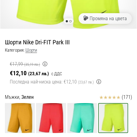
с
официални
екипи
Промяна на цвета
и
обувки
от
Шорти Nike Dri-FIT Park III
Nike,
adidas
Категория:
Шорти
и
PUMA.
€17,99
(35,19 лв.)
Бъди
€12,10
(23,67 лв.)
с ДДС
част
Последна най-ниска цена:
€12,10
от
(23,67 лв.)
всеки
мач,
Отзиви
Мъжки,
Зелен
(171)
гол
и…
9. 6. 2025
•