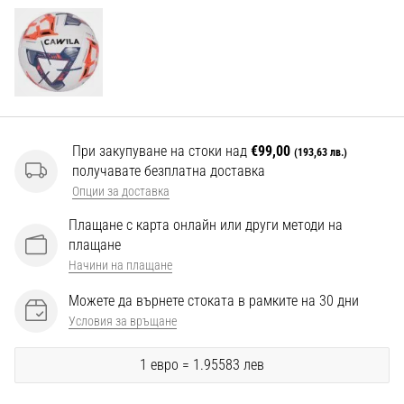
Перфектни
за
играчи,
…
Покажи
всички
При закупуване на стоки над
€99,00
(193,63 лв.)
статии
получавате безплатна доставка
Опции за доставка
Плащане с карта онлайн или други методи на
плащане
Начини на плащане
Можете да върнете стоката в рамките на 30 дни
Условия за връщане
1 евро = 1.95583 лев