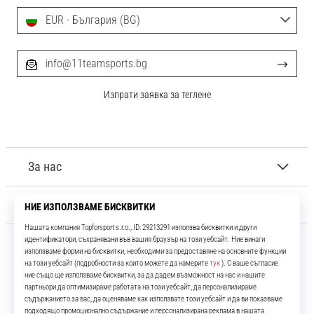
EUR - България (BG)
info@11teamsports.bg
Изпрати заявка за теглене
За нас
Обслужване на клиенти
11teamsports.bg
Повече от 16 години ние сме ваши съотборници, представяйки ви
най-добрите и най-новите футболни продукти.