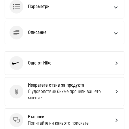
1 мин. четене
Параметри
Nike
Phantom
6
Описание
Открий
новите
футболни
обувки
Nike
Още от Nike
Nike
Phantom
6
–
Изпратете отзив за продукта
прецизност,
С удоволствие бихме прочели вашето
контрол
Изпратете отзив за продукта
мнение
и
мощ
във
Въпроси
всяко
Въпроси
Попитайте ни каквото поискате
докосване.