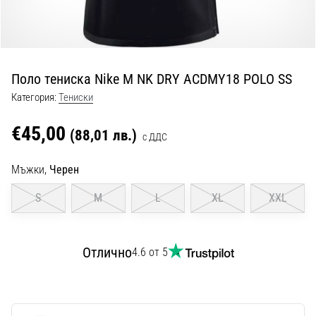
с
официални
екипи
и
обувки
Поло тениска Nike M NK DRY ACDMY18 POLO SS
от
Nike,
Категория:
Тениски
adidas
и
€45,00
(88,01 лв.)
с ДДС
PUMA.
Бъди
Мъжки,
Черен
част
от
S
M
L
XL
XXL
всеки
мач,
гол
Отлично
4.6 от 5
и…
9. 6. 2025
•