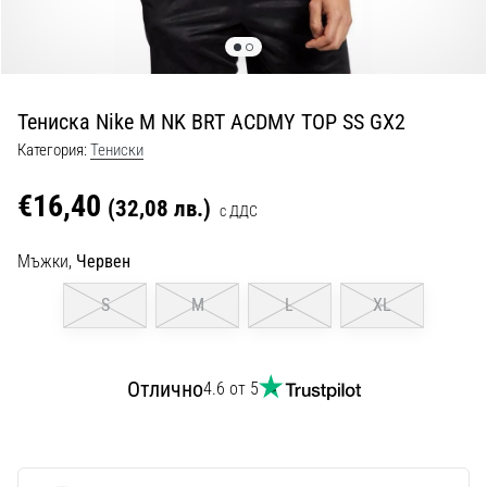
с
официални
екипи
и
обувки
Тениска Nike M NK BRT ACDMY TOP SS GX2
от
Nike,
Категория:
Тениски
adidas
и
€16,40
(32,08 лв.)
с ДДС
PUMA.
Бъди
Мъжки,
Червен
част
от
S
M
L
XL
всеки
мач,
гол
Отлично
4.6 от 5
и…
9. 6. 2025
•