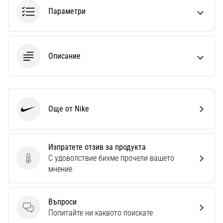
1 мин. четене
Параметри
Nike
Phantom
6
Описание
Открий
новите
футболни
обувки
Nike
Още от Nike
Nike
Phantom
6
–
Изпратете отзив за продукта
прецизност,
С удоволствие бихме прочели вашето
контрол
Изпратете отзив за продукта
мнение
и
мощ
във
Въпроси
всяко
Въпроси
Попитайте ни каквото поискате
докосване.