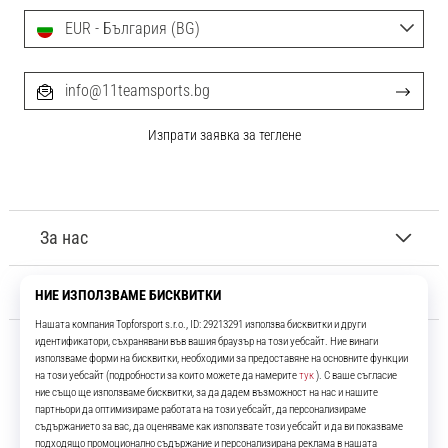
EUR - България (BG)
info@11teamsports.bg
Изпрати заявка за теглене
За нас
Обслужване на клиенти
11teamsports.bg
Повече от 16 години ние сме ваши съотборници, представяйки ви
най-добрите и най-новите футболни продукти.