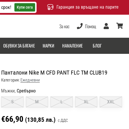
Гаранция за връщане на парите
 срок!
Купи сега
За нас
Помощ
Потребител
количка
ОБУВКИ ЗА БЯГАНЕ
МАРКИ
НАМАЛЕНИЕ
БЛОГ
Панталони Nike M CFD PANT FLC TM CLUB19
Категория:
Ежедневни
Мъжки,
Сребърно
S
M
L
XL
XXL
€66,90
(130,85 лв.)
с ДДС