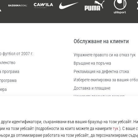
Обслужване на клиенти
 футбол от 2007 г.
Упражнете правото си на отказ тук
членство
Връщане на поръчка
а програма
Рекламация на дефектна стока
Изберете екипировка за вашия отбо
програма
Доставка и плащане
иера
Намерете правилния размер
 бисквитки
Контакт
ловия
Често задавани въпроси
Политика за поверителност