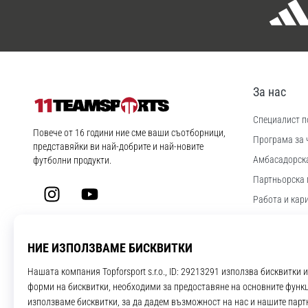
За нас
Специалист по
11teamsports.bg
Повече от 16 години ние сме ваши съотборници,
Програма за 
представяйки ви най-добрите и най-новите
Aмбасадорск
футболни продукти.
Партньорска 
Instagram
YouTube
Работа и кар
Настройки за
Правила и ус