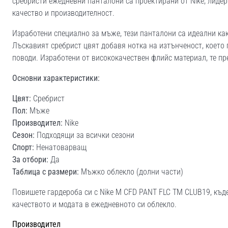
сребристи ежедневни панталони са проектирани от Nike, лидер
качество и производителност.
Изработени специално за мъже, тези панталони са идеални как
Лъскавият сребрист цвят добавя нотка на изтънченост, което
поводи. Изработени от висококачествен флийс материал, те пр
Основни характеристики:
Цвят:
Сребрист
Пол:
Мъже
Производител:
Nike
Сезон:
Подходящи за всички сезони
Спорт:
Ненатоварващ
За отбори:
Да
Таблица с размери:
Мъжко облекло (долни части)
Повишете гардероба си с Nike M CFD PANT FLC TM CLUB19, къде
качеството и модата в ежедневното си облекло.
Производител