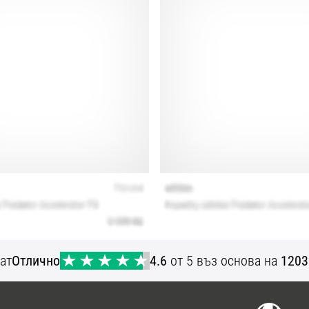
ат
Отлично
4.6
от 5 въз основа на
1203