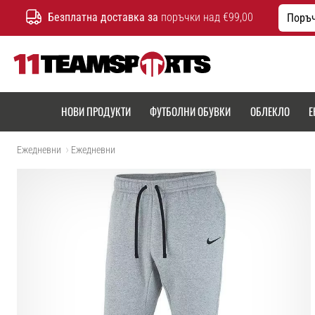
Безплатна доставка за
поръчки над €99,00
Поръч
11teamsports.bg
НОВИ ПРОДУКТИ
ФУТБОЛНИ ОБУВКИ
ОБЛЕКЛО
Е
Ежедневни
Ежедневни