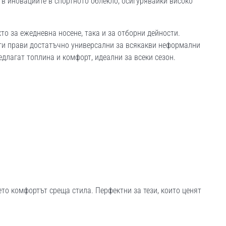
 в иновациите в спортното облекло, осигурявайки високо
то за ежедневна носене, така и за отборни дейности.
 ги прави достатъчно универсални за всякакви неформални
едлагат топлина и комфорт, идеални за всеки сезон.
то комфортът среща стила. Перфектни за тези, които ценят