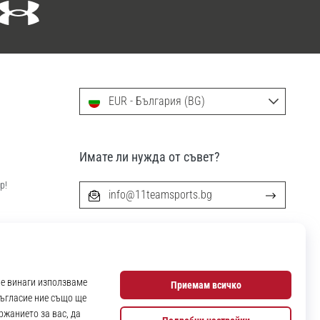
EUR - България (BG)
Имате ли нужда от съвет?
р!
info@11teamsports.bg