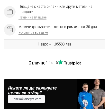
Перфектни
Плащане с карта онлайн или други методи на
за
плащане
играчи,
…
Начини на плащане
Можете да върнете стоката в рамките на 30 дни
Условия за връщане
Покажи
всички
1 евро = 1.95583 лев
статии
Отлично
4.6 от 5
Искате ли да екипирате
целия си отбор?
Поискай оферта сега