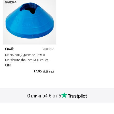
Cawila
Унисекс
Маркиращи дискове Cawila
Markierungshauben M 10er Set
-
Син
€4,95
(9,68 лв.)
Отлично
4.6 от 5