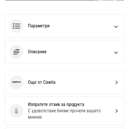
Параметри
Описание
Още от Cawila
Cawila
Изпратете отзив за продукта
С удоволствие бихме прочели вашето
Изпратете отзив за продукта
мнение