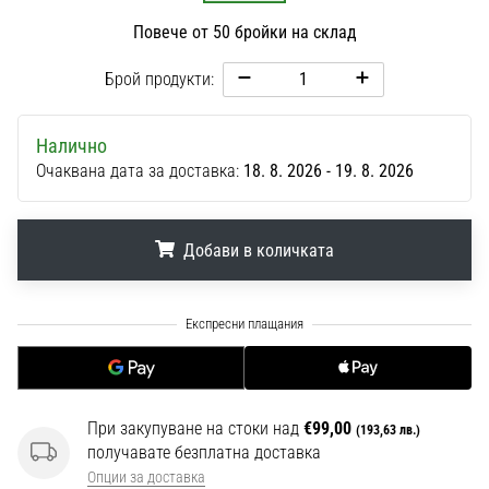
1 мин. четене
Повече от 50 бройки на склад
Nike
Phantom
Брой продукти:
6
Открий
Налично
новите
Очаквана дата за доставка:
18. 8. 2026 - 19. 8. 2026
футболни
обувки
Nike
Добави в количката
Phantom
6
–
.
.
.
прецизност,
контрол
и
мощ
във
При закупуване на стоки над
€99,00
(193,63 лв.)
всяко
получавате безплатна доставка
докосване.
Опции за доставка