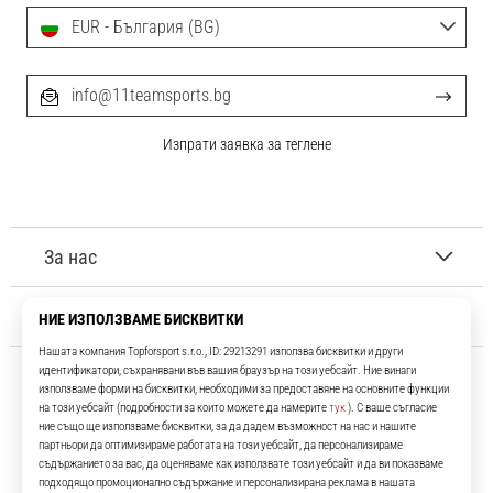
EUR - България (BG)
info@11teamsports.bg
Изпрати заявка за теглене
За нас
Обслужване на клиенти
11teamsports.bg
Повече от 16 години ние сме ваши съотборници, представяйки ви
най-добрите и най-новите футболни продукти.