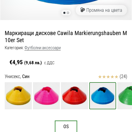
с
официални
Промяна на цвета
екипи
и
обувки
Маркиращи дискове Cawila Markierungshauben M
от
10er Set
Nike,
adidas
Категория:
Футболни аксесоари
и
PUMA.
€4,95
(9,68 лв.)
с ДДС
Бъди
част
Отзиви
Унисекс,
Син
(24)
от
всеки
мач,
гол
и…
9. 6. 2025
OS
•