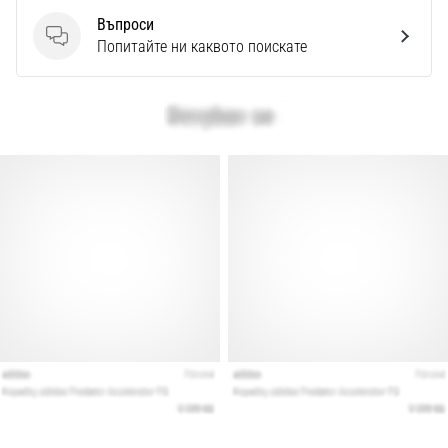
Въпроси
Въпроси
Попитайте ни каквото поискате