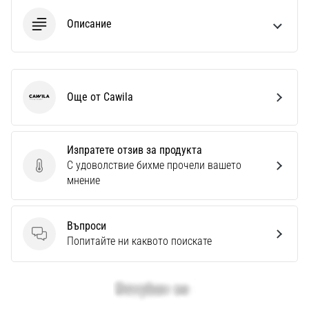
Описание
Още от Cawila
Cawila
Изпратете отзив за продукта
С удоволствие бихме прочели вашето
Изпратете отзив за продукта
мнение
Въпроси
Въпроси
Попитайте ни каквото поискате