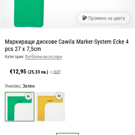
с
официални
екипи
Промяна на цвета
и
обувки
от
Маркиращи дискове Cawila Marker-System Ecke 4
Nike,
pcs 27 x 7,5cm
adidas
и
Категория:
Футболни аксесоари
PUMA.
Бъди
€12,95
(25,33 лв.)
с ДДС
част
от
Унисекс,
Зелен
всеки
мач,
гол
и…
9. 6. 2025
•