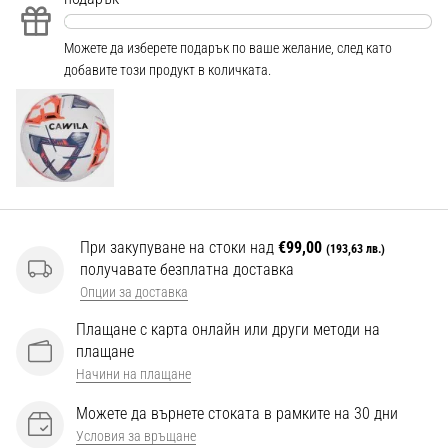
Перфектни
за
играчи,
Можете да изберете подарък по ваше желание, след като
…
добавите този продукт в количката.
Покажи
всички
статии
При закупуване на стоки над
€99,00
(193,63 лв.)
получавате безплатна доставка
Опции за доставка
Плащане с карта онлайн или други методи на
плащане
Начини на плащане
Можете да върнете стоката в рамките на 30 дни
Условия за връщане