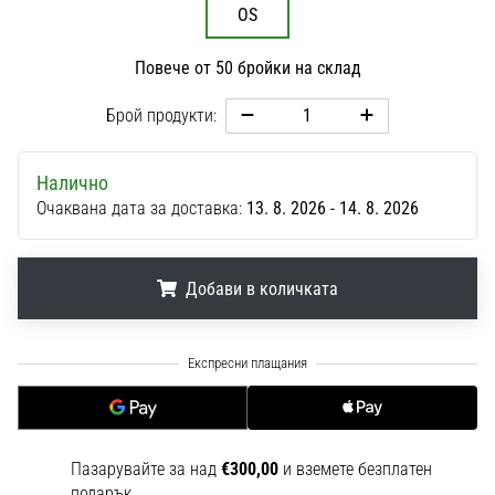
1 мин. четене
OS
Nike
Повече от 50 бройки на склад
Phantom
6
Брой продукти:
Открий
новите
Налично
футболни
Очаквана дата за доставка:
13. 8. 2026 - 14. 8. 2026
обувки
Nike
Phantom
6
Добави в количката
–
прецизност,
.
.
.
контрол
и
мощ
във
всяко
Пазарувайте за над
€300,00
и вземете безплатен
докосване.
подарък