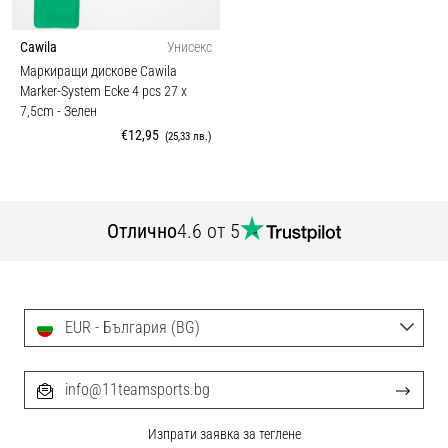
Cawila
Унисекс
Маркиращи дискове Cawila
Marker-System Ecke 4 pcs 27 x
7,5cm
- Зелен
€12,95
(25,33 лв.)
Отлично
4.6 от 5
EUR - България (BG)
info@11teamsports.bg
Изпрати заявка за теглене