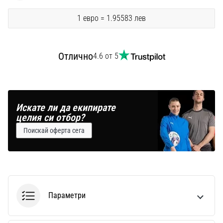
1 евро = 1.95583 лев
Отлично
4.6 от 5
Искате ли да екипирате
целия си отбор?
Поискай оферта сега
Параметри