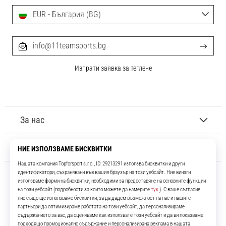
EUR - България (BG)
info@11teamsports.bg
Изпрати заявка за теглене
За нас
Обслужване на клиенти
11teamsports.bg
Повече от 16 години ние сме ваши съотборници, представяйки ви
най-добрите и най-новите футболни продукти.