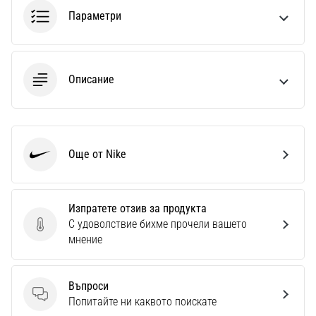
1 мин. четене
Параметри
Nike
Phantom
6
Описание
Открий
новите
футболни
обувки
Nike
Още от Nike
Nike
Phantom
6
–
Изпратете отзив за продукта
прецизност,
С удоволствие бихме прочели вашето
контрол
Изпратете отзив за продукта
мнение
и
мощ
във
Въпроси
всяко
Въпроси
Попитайте ни каквото поискате
докосване.