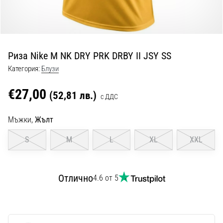
с
официални
екипи
и
обувки
Риза Nike M NK DRY PRK DRBY II JSY SS
от
Nike,
Категория:
Блузи
adidas
и
€27,00
(52,81 лв.)
с ДДС
PUMA.
Бъди
Мъжки,
Жълт
част
от
S
M
L
XL
XXL
всеки
мач,
гол
Отлично
4.6 от 5
и…
9. 6. 2025
•