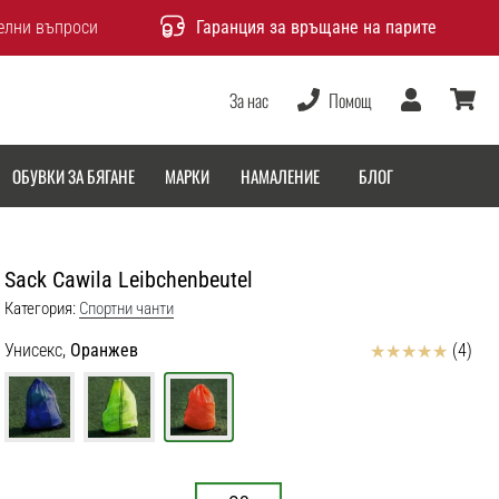
елни въпроси
Гаранция за връщане на парите
За нас
Помощ
Потребител
количка
ОБУВКИ ЗА БЯГАНЕ
МАРКИ
НАМАЛЕНИЕ
БЛОГ
Sack Cawila Leibchenbeutel
Категория:
Спортни чанти
Отзиви
Унисекс,
Оранжев
(4)