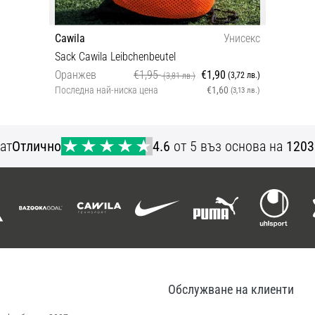
Cawila
Унисекс
Sack Cawila Leibchenbeutel
Оранжев
€1,95
€1,90
(3,72 лв.)
(3,81 лв.)
Последна най-ниска цена
€1,60
(3,13 лв.)
OS
ат
Отлично
4.6
от 5 въз основа на
1203
Обслужване на клиенти