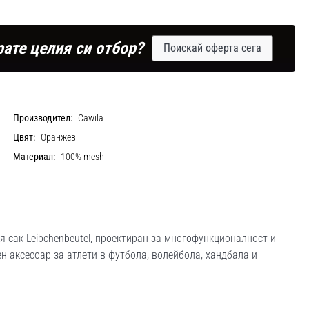
рате целия си отбор?
Поискай оферта сега
Производител:
Cawila
Цвят:
Оранжев
Материал:
100% mesh
 сак Leibchenbeutel, проектиран за многофункционалност и
ен аксесоар за атлети в футбола, волейбола, хандбала и