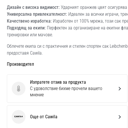
Дизайн с висока видимост:
Ударният оранжев цвят осигурява 
Универсална привлекателност:
Идеален за всички играчи, тре
Качествено изработка:
Изработен от 100% мрежа, този сак пр
Подходящ за екипи:
Перфектен за организиране на екипни фла
тренировки или мачове.
Облечете екипа си с практичния и стилен спортен сак Leibchenb
предоставя Cawila.
Производител
Изпратете отзив за продукта
С удоволствие бихме прочели вашето
Изпратете отзив за продукта
мнение
Още от Cawila
Cawila