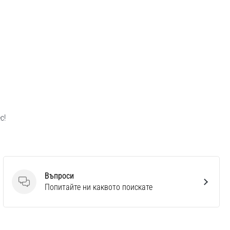
с!
Въпроси
Въпроси
Попитайте ни каквото поискате