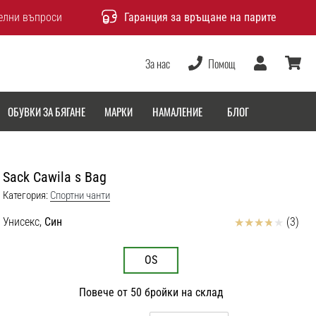
елни въпроси
Гаранция за връщане на парите
За нас
Помощ
Потребител
количка
ОБУВКИ ЗА БЯГАНЕ
МАРКИ
НАМАЛЕНИЕ
БЛОГ
Sack Cawila s Bag
Категория:
Спортни чанти
Отзиви
Унисекс,
Син
(3)
OS
Повече от 50 бройки на склад