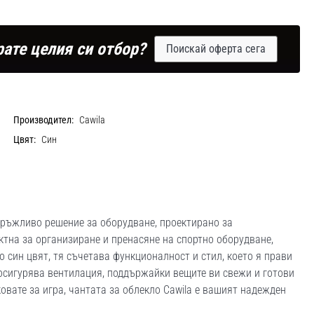
рате целия си отбор?
Поискай оферта сега
Производител:
Cawila
Цвят:
Син
здръжливо решение за оборудване, проектирано за
ктна за организиране и пренасяне на спортно оборудване,
 син цвят, тя съчетава функционалност и стил, което я прави
осигурява вентилация, поддържайки вещите ви свежи и готови
овате за игра, чантата за облекло Cawila е вашият надежден