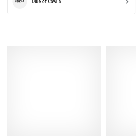
Още от Cawila
Cawila