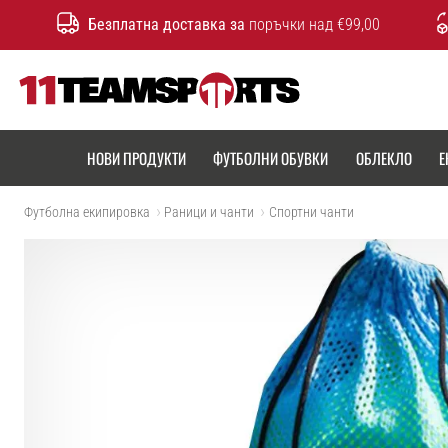
Безплатна доставка за
поръчки над €99,00
11teamsports.bg
НОВИ ПРОДУКТИ
ФУТБОЛНИ ОБУВКИ
ОБЛЕКЛО
Е
Футболна екипировка
Раници и чанти
Спортни чанти