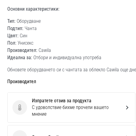
Основни характеристики:
Тип:
Оборудване
Подтип:
Чанта
Цвят:
Син
Пол:
Унисекс
Производител:
Cawila
Идеална за:
Отбори и индивидуална употреба
Обновете оборудването си с чантата за облекло Cawila още дне
Производител
Изпратете отзив за продукта
С удоволствие бихме прочели вашето
Изпратете отзив за продукта
мнение