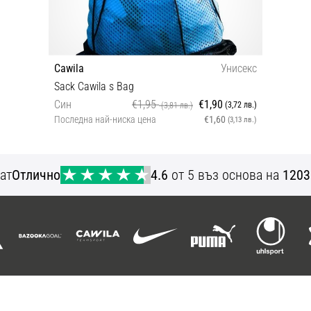
Cawila
Унисекс
Sack Cawila s Bag
Син
€1,95
€1,90
(3,72 лв.)
(3,81 лв.)
Последна най-ниска цена
€1,60
(3,13 лв.)
OS
ат
Отлично
4.6
от 5 въз основа на
1203