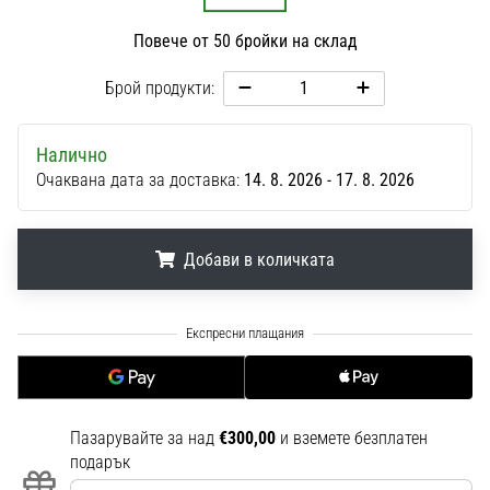
1 мин. четене
Повече от 50 бройки на склад
Nike
Phantom
Брой продукти:
6
Открий
Налично
новите
Очаквана дата за доставка:
14. 8. 2026 - 17. 8. 2026
футболни
обувки
Nike
Phantom
Добави в количката
6
–
.
.
.
прецизност,
контрол
и
мощ
във
Пазарувайте за над
€300,00
и вземете безплатен
всяко
подарък
докосване.