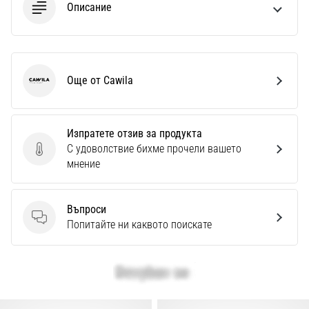
Описание
Още от Cawila
Cawila
Изпратете отзив за продукта
С удоволствие бихме прочели вашето
Изпратете отзив за продукта
мнение
Въпроси
Въпроси
Попитайте ни каквото поискате