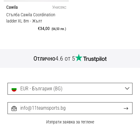
Cawila
Унисекс
Стълба Cawila Coordination
ladder XL 8m
- Жълт
€34,00
(66,50 лв.)
Отлично
4.6 от 5
EUR - България (BG)
info@11teamsports.bg
Изпрати заявка за теглене