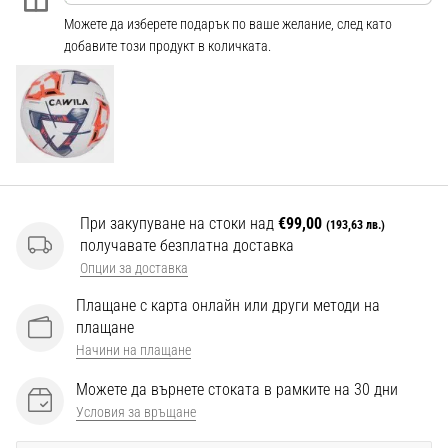
Перфектни
Можете да изберете подарък по ваше желание, след като
за
добавите този продукт в количката.
играчи,
…
Покажи
всички
статии
При закупуване на стоки над
€99,00
(193,63 лв.)
получавате безплатна доставка
Опции за доставка
Плащане с карта онлайн или други методи на
плащане
Начини на плащане
Можете да върнете стоката в рамките на 30 дни
Условия за връщане