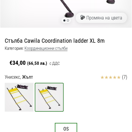
с
официални
екипи
Промяна на цвета
и
обувки
от
Стълба Cawila Coordination ladder XL 8m
Nike,
adidas
Категория:
Координационни стълби
и
PUMA.
€34,00
(66,50 лв.)
с ДДС
Бъди
част
Отзиви
Унисекс,
Жълт
(7)
от
всеки
мач,
гол
и…
9. 6. 2025
OS
•