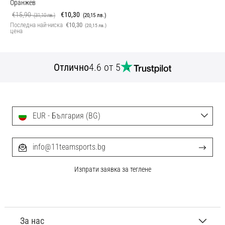
Оранжев
€15,90
€10,30
(31,10 лв.)
(20,15 лв.)
Последна най-ниска
€10,30
(20,15 лв.)
цена
Отлично
4.6 от 5
EUR - България (BG)
info@11teamsports.bg
Изпрати заявка за теглене
За нас