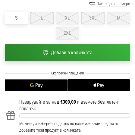
1 мин. четене
Таблица с размери
Nike
S
L
XL
3XL
M
Phantom
6
2XL
Открий
новите
футболни
Добави в количката
обувки
Nike
Phantom
6
–
прецизност,
контрол
Пазарувайте за над
€300,00
и вземете безплатен
и
подарък
мощ
във
всяко
Можете да изберете подарък по ваше желание, след като
докосване.
добавите този продукт в количката.