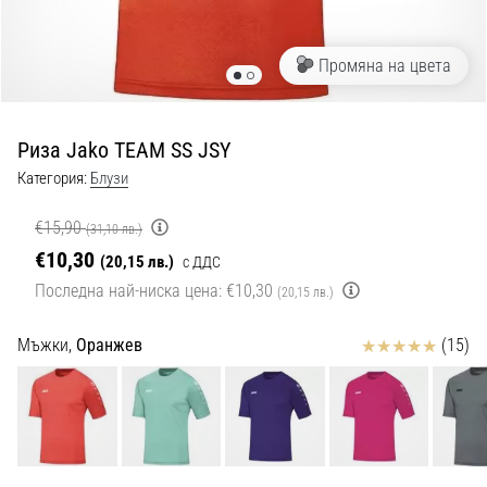
с
официални
екипи
Промяна на цвета
и
обувки
от
Риза Jako TEAM SS JSY
Nike,
adidas
Категория:
Блузи
и
PUMA.
€15,90
(31,10 лв.)
Бъди
€10,30
(20,15 лв.)
с ДДС
част
Последна най-ниска цена:
€10,30
от
(20,15 лв.)
всеки
мач,
Отзиви
Мъжки,
Оранжев
(15)
гол
и…
9. 6. 2025
•