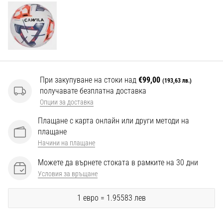
Перфектни
за
играчи,
…
Покажи
При закупуване на стоки над
€99,00
всички
(193,63 лв.)
получавате безплатна доставка
статии
Опции за доставка
Плащане с карта онлайн или други методи на
плащане
Начини на плащане
Можете да върнете стоката в рамките на 30 дни
Условия за връщане
1 евро = 1.95583 лев