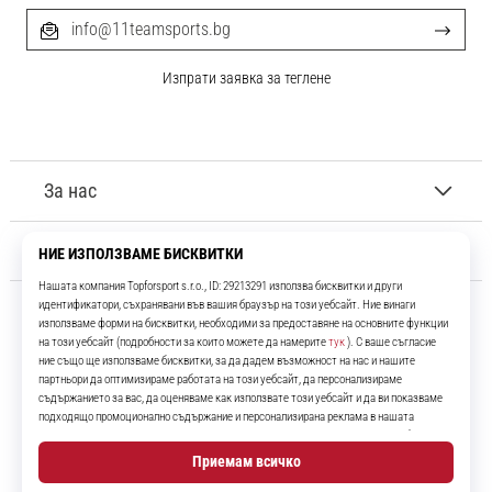
info@11teamsports.bg
Изпрати заявка за теглене
За нас
Обслужване на клиенти
11teamsports.bg
Повече от 16 години ние сме ваши съотборници, представяйки ви
най-добрите и най-новите футболни продукти.
Instagram
YouTube