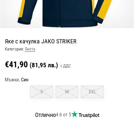
с
официални
екипи
и
обувки
от
Яке с качулка JAKO STRIKER
Nike,
adidas
Категория:
Якета
и
PUMA.
€41,90
(81,95 лв.)
с ДДС
Бъди
част
Мъжки,
Син
от
всеки
S
M
XXL
мач,
гол
и…
Отлично
4.6 от 5
9. 6. 2025
•