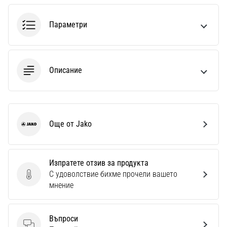
1 мин. четене
Nike
Параметри
Phantom
6
Открий
Описание
новите
футболни
обувки
Nike
Phantom
Още от Jako
Jako
6
–
прецизност,
контрол
Изпратете отзив за продукта
и
С удоволствие бихме прочели вашето
Изпратете отзив за продукта
мощ
мнение
във
всяко
докосване.
Въпроси