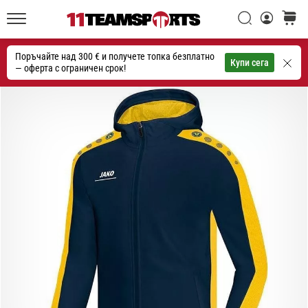
една
Търси
количк
икона
11teamsports.bg
на
Поръчайте над 300 € и получете топка безплатно
скоростта
Търсене
Купи сега
— оферта с ограничен срок!
1. 7. 2025
•
1 мин. четене
Play
for
More
Victories
Подготви
се
за
женското
ЕВРО
2025