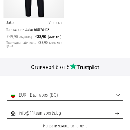
Jako
Унисекс
Панталони Jako 6507d-08
€49,90
€38,90
(97,60 лв.)
(76,08 лв.)
Последна най-ниска
€38,90
(76,08 лв.)
цена
Отлично
4.6 от 5
EUR - България (BG)
info@11teamsports.bg
Изпрати заявка за теглене