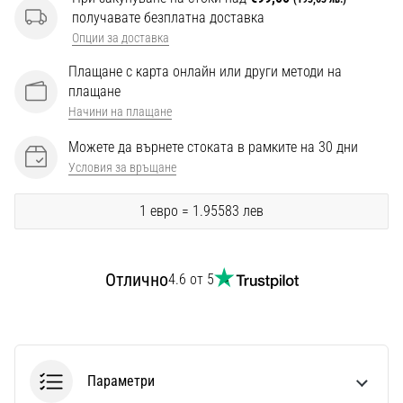
Перфектни
получавате безплатна доставка
за
Опции за доставка
играчи,
…
Плащане с карта онлайн или други методи на
плащане
Начини на плащане
Покажи
всички
Можете да върнете стоката в рамките на 30 дни
статии
Условия за връщане
1 евро = 1.95583 лев
Отлично
4.6 от 5
Параметри