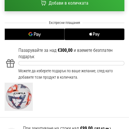
Добави в количката
1 мин. четене
Nike
Phantom
6
Открий
новите
футболни
Пазарувайте за над
€300,00
и вземете безплатен
обувки
подарък
Nike
Phantom
Можете да изберете подарък по ваше желание, след като
6
добавите този продукт в количката.
–
прецизност,
контрол
и
мощ
във
всяко
докосване.
При закупуване на стоки над
€99,00
(193,63 лв.)