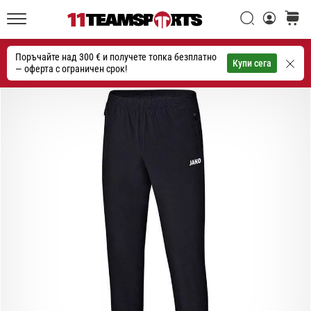
една
Търси
количк
икона
11teamsports.bg
на
Поръчайте над 300 € и получете топка безплатно
скоростта
Търсене
Купи сега
— оферта с ограничен срок!
1. 7. 2025
•
1 мин. четене
Play
for
More
Victories
Подготви
се
за
женското
ЕВРО
2025