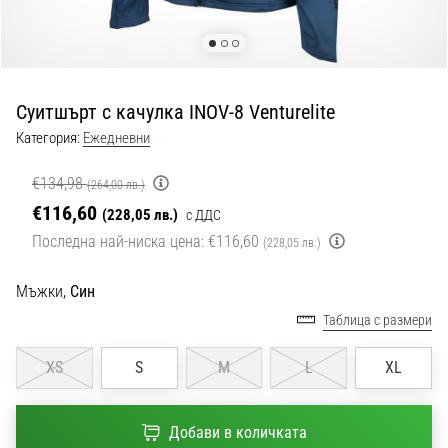
с
официални
екипи
и
обувки
Суитшърт с качулка INOV-8 Venturelite
от
Nike,
Категория:
Ежедневни
adidas
и
€134,98
(264,00 лв.)
PUMA.
€116,60
(228,05 лв.)
с ДДС
Бъди
Последна най-ниска цена:
€116,60
(228,05 лв.)
част
от
Мъжки,
Син
всеки
мач,
Таблица с размери
гол
и…
XS
S
M
L
XL
9. 6. 2025
Добави в количката
•