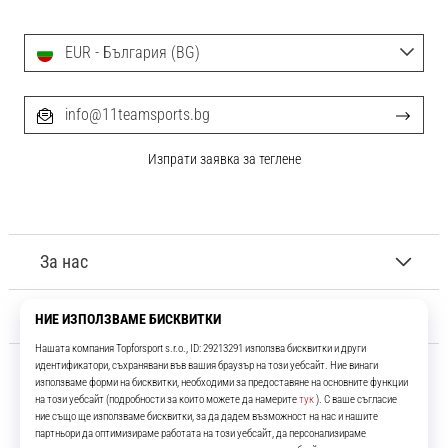
EUR - България (BG)
info@11teamsports.bg
Изпрати заявка за теглене
За нас
Обслужване на клиенти
11teamsports.bg
Повече от 16 години ние сме ваши съотборници, представяйки ви