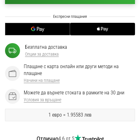
1 мин. четене
Nike
Phantom
6
Открий
новите
Безплатна доставка
футболни
Опции за доставка
обувки
Nike
Плащане с карта онлайн или други методи на
Phantom
плащане
6
Начини на плащане
–
Можете да върнете стоката в рамките на 30 дни
прецизност,
контрол
Условия за връщане
и
мощ
1 евро = 1.95583 лев
във
всяко
докосване.
Отлично
4.6 от 5