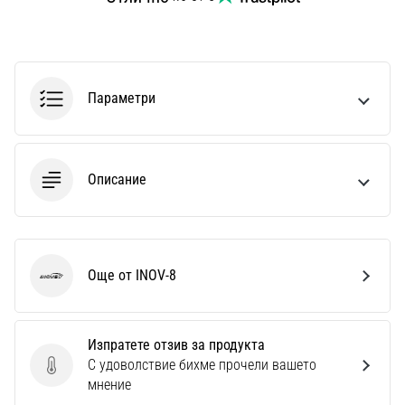
Перфектни
за
играчи,
…
Параметри
Покажи
всички
статии
Описание
Още от INOV-8
INOV-8
Изпратете отзив за продукта
С удоволствие бихме прочели вашето
Изпратете отзив за продукта
мнение