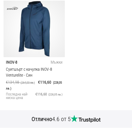
INOV-8
Мъжки
Суитшърт с качулка INOV-8
Venturelite
- Син
€134,98
€116,60
(264,00 лв.)
(228,05
лв.)
Последна най-
€116,60
(228,05 лв.)
ниска цена
Отлично
4.6 от 5