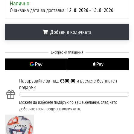
Налично
1 мин. четене
Очаквана дата за доставка:
12. 8. 2026 - 13. 8. 2026
Nike
Phantom
6
Добави в количката
Открий
новите
.
.
.
футболни
обувки
Nike
Phantom
6
Пазарувайте за над
€300,00
и вземете безплатен
–
подарък
прецизност,
контрол
и
Можете да изберете подарък по ваше желание, след като
мощ
добавите този продукт в количката.
във
всяко
докосване.