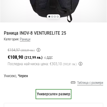
с
официални
екипи
и
обувки
от
Раница INOV-8 VENTURELITE 25
Nike,
adidas
Категория:
Раници
и
PUMA.
€154,97
(303,09 лв.)
Бъди
€108,90
(212,99 лв.)
с ДДС
част
Последна най-ниска цена:
€303,10
от
(592,81 лв.)
всеки
мач,
Унисекс,
Черен
гол
Таблица с размери
и…
Универсален размер
9. 6. 2025
•