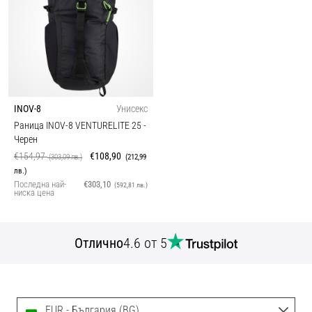
INOV-8
Унисекс
Раница INOV-8 VENTURELITE 25
-
Черен
€154,97
€108,90
(303,09 лв.)
(212,99
лв.)
Последна най-
€303,10
(592,81 лв.)
ниска цена
Отлично
4.6 от 5
EUR - България (BG)