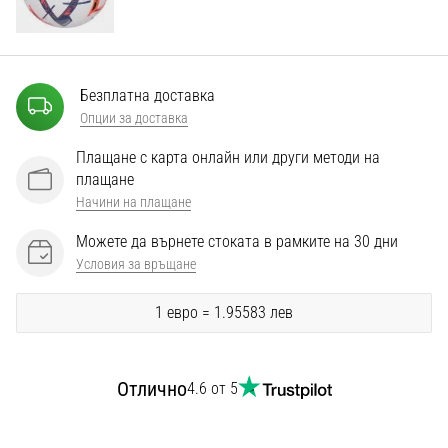
Перфектни
за
играчи,
…
Безплатна доставка
Опции за доставка
Покажи
Плащане с карта онлайн или други методи на
всички
плащане
статии
Начини на плащане
Можете да върнете стоката в рамките на 30 дни
Условия за връщане
1 евро = 1.95583 лев
Отлично
4.6 от 5