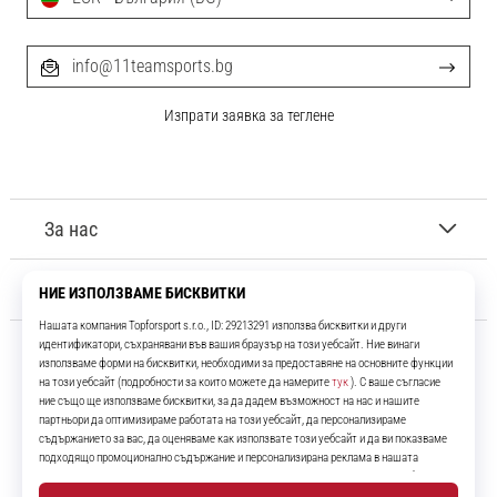
info@11teamsports.bg
Изпрати заявка за теглене
За нас
Обслужване на клиенти
11teamsports.bg
Повече от 16 години ние сме ваши съотборници, представяйки ви
най-добрите и най-новите футболни продукти.