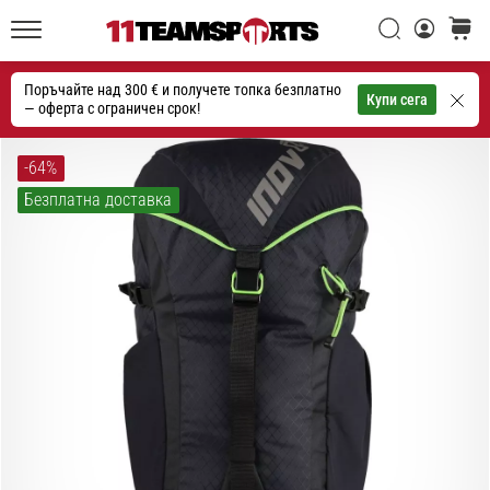
една
Търси
количк
икона
11teamsports.bg
на
Поръчайте над 300 € и получете топка безплатно
скоростта
Търсене
Купи сега
— оферта с ограничен срок!
1. 7. 2025
-64%
•
Безплатна доставка
1 мин. четене
Play
for
More
Victories
Подготви
се
за
женското
ЕВРО
2025