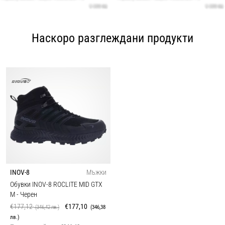
Наскоро разглеждани продукти
INOV-8
Мъжки
Обувки INOV-8 ROCLITE MID GTX
M
- Черен
€177,12
€177,10
(346,42 лв.)
(346,38
лв.)