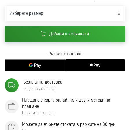
1 мин. четене
Nike
Изберете размер
Phantom
6
Добави в количката
Открий
новите
футболни
обувки
Nike
Phantom
6
–
Безплатна доставка
прецизност,
Опции за доставка
контрол
и
Плащане с карта онлайн или други методи на
мощ
плащане
във
Начини на плащане
всяко
Можете да върнете стоката в рамките на 30 дни
докосване.