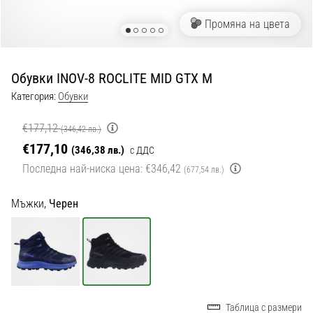
с
официални
Промяна на цвета
екипи
и
обувки
Обувки INOV-8 ROCLITE MID GTX M
от
Nike,
Категория:
Обувки
adidas
и
€177,12
(346,42 лв.)
PUMA.
€177,10
(346,38 лв.)
с ДДС
Бъди
Последна най-ниска цена:
€346,42
(677,54 лв.)
част
от
Мъжки,
Черен
всеки
мач,
гол
и…
9. 6. 2025
•
Таблица с размери