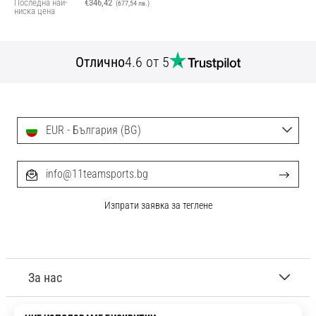
Последна най-
€346,42
(677,54 лв.)
ниска цена
Отлично
4.6 от 5
EUR - България (BG)
info@11teamsports.bg
Изпрати заявка за теглене
За нас
Обслужване на клиенти