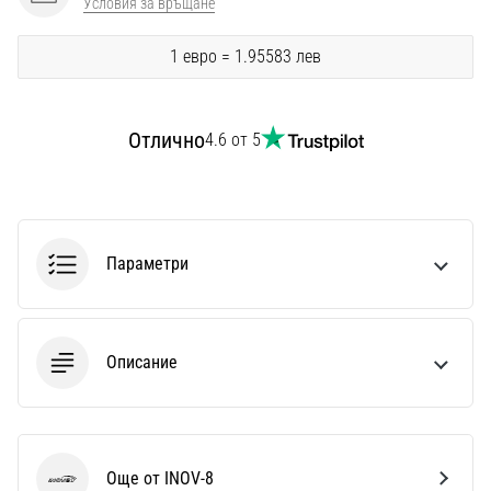
Условия за връщане
Перфектни
за
играчи,
1 евро = 1.95583 лев
…
Отлично
4.6 от 5
Покажи
всички
статии
Параметри
Описание
Още от INOV-8
INOV-8