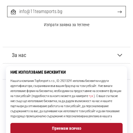
info@11teamsports.bg
Изпрати заявка за теглене
За нас
Обслужване на клиенти
11teamsports.bg
Повече от 16 години ние сме ваши съотборници, представяйки ви
най-добрите и най-новите футболни продукти.
Instagram
YouTube