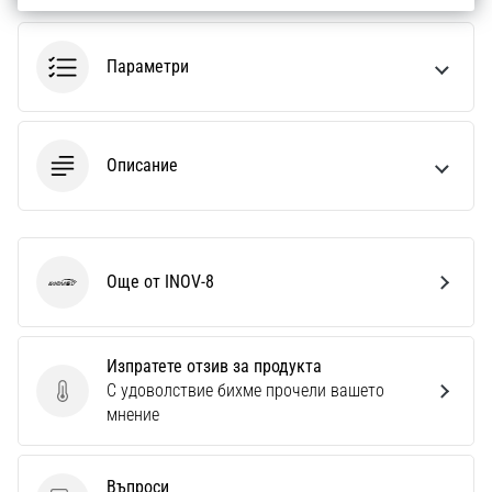
1 мин. четене
Nike
Параметри
Phantom
6
Открий
новите
Описание
футболни
обувки
Nike
Phantom
6
Още от INOV-8
INOV-8
–
прецизност,
контрол
Изпратете отзив за продукта
и
С удоволствие бихме прочели вашето
мощ
Изпратете отзив за продукта
мнение
във
всяко
докосване.
Въпроси