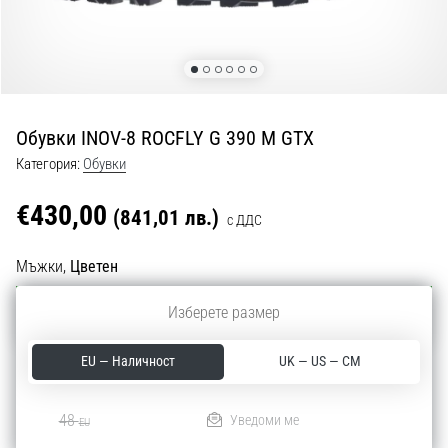
с
официални
екипи
и
обувки
от
Обувки INOV-8 ROCFLY G 390 M GTX
Nike,
adidas
Категория:
Обувки
и
PUMA.
€430,00
(841,01 лв.)
с ДДС
Бъди
част
Мъжки,
Цветен
от
всеки
Изберете размер
48
EU
мач,
гол
и…
EU — Наличност
UK — US — CM
Отлично
4.6 от 5
9. 6. 2025
48
Уведоми ме
EU
•