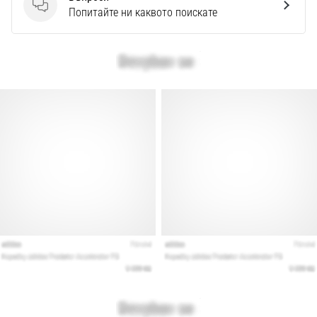
Перфектни
Въпроси
Попитайте ни каквото поискате
за
играчи,
…
Покажи
всички
статии