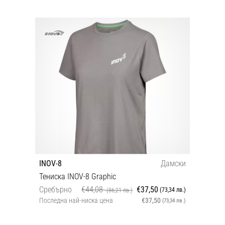
INOV-8
Дамски
Тениска INOV-8 Graphic
Сребърно
€44,08
€37,50
(73,34 лв.)
(86,21 лв.)
Последна най-ниска цена
€37,50
(73,34 лв.)