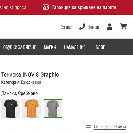
елни въпроси
Гаранция за връщане на парите
За нас
Помощ
Потребител
количка
ОБУВКИ ЗА БЯГАНЕ
МАРКИ
НАМАЛЕНИЕ
БЛОГ
Тениска INOV-8 Graphic
Категория:
Ежедневни
Дамски,
Сребърно
Таблица с размери