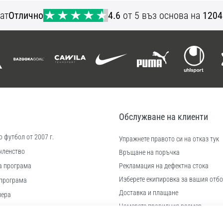
34 36 38 40 42
ат
Отлично
4.6
от 5 въз основа на
1204
Обслужване на клиенти
 футбол от 2007 г.
Упражнете правото си на отказ тук
членство
Връщане на поръчка
а програма
Рекламация на дефектна стока
Изберете екипировка за вашия отбо
програма
Доставка и плащане
иера
Намерете правилния размер
 бисквитки
Контакт