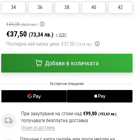
34
36
38
40
42
€44,08
(86,21 лв.)
€37,50
(73,34 лв.)
с ДДС
Последна най-ниска цена:
€37,50
(73,34 лв.)
Добави в количката
При закупуване на стоки над
€99,00
(193,63 лв.)
получавате безплатна доставка
Опции за доставка
Плащане с карта онлайн или други методи на