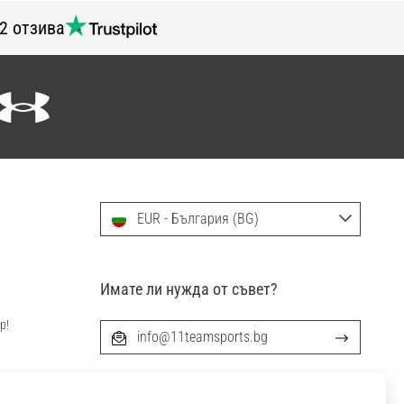
2 отзива
EUR - България (BG)
Имате ли нужда от съвет?
р!
info@11teamsports.bg