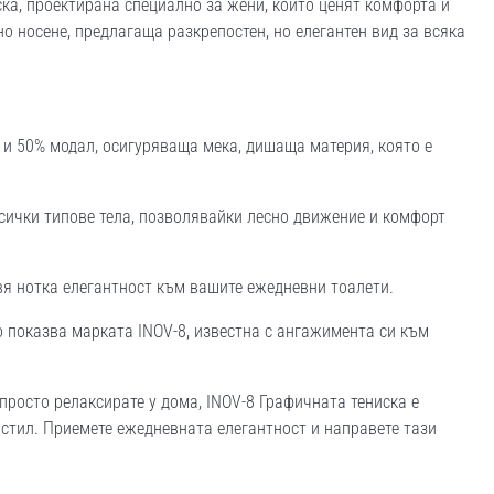
ка, проектирана специално за жени, които ценят комфорта и
о носене, предлагаща разкрепостен, но елегантен вид за всяка
 и 50% модал, осигуряваща мека, дишаща материя, която е
всички типове тела, позволявайки лесно движение и комфорт
авя нотка елегантност към вашите ежедневни тоалети.
но показва марката INOV-8, известна с ангажимента си към
просто релаксирате у дома, INOV-8 Графичната тениска е
стил. Приемете ежедневната елегантност и направете тази