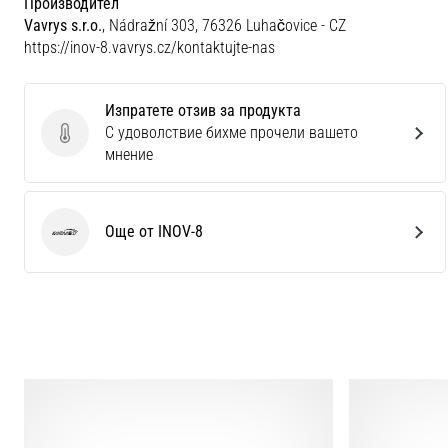
Производител
Vavrys s.r.o.
, Nádražní 303, 76326 Luhačovice - CZ
https://inov-8.vavrys.cz/kontaktujte-nas
Изпратете отзив за продукта
С удоволствие бихме прочели вашето
Изпратете отзив за продукта
мнение
Още от INOV-8
INOV-8