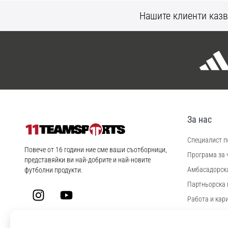
Нашите клиенти казв
За нас
Специалист по
11teamsports.bg
Повече от 16 години ние сме ваши съотборници,
Програма за 
представяйки ви най-добрите и най-новите
Aмбасадорск
футболни продукти.
Партньорска 
Instagram
YouTube
Работа и кар
Настройки за