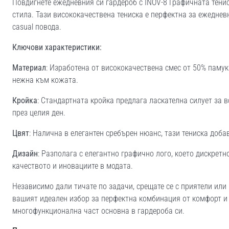
Повдигнете ежедневния си гардероб с INOV-8 Графичната тенис
стила. Тази висококачествена тениска е перфектна за ежедневн
casual повода.
Ключови характеристики:
Материал
: Изработена от висококачествена смес от 50% памук
нежна към кожата.
Кройка
: Стандартната кройка предлага ласкателна силует за 
през целия ден.
Цвят
: Налична в елегантен сребърен нюанс, тази тениска доб
Дизайн
: Разполага с елегантно графично лого, което дискрет
качеството и иновациите в модата.
Независимо дали тичате по задачи, срещате се с приятели или 
вашият идеален избор за перфектна комбинация от комфорт и 
многофункционална част основна в гардероба си.