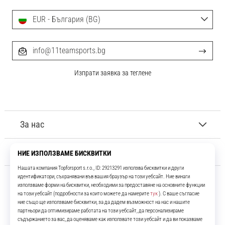
EUR - България (BG)
info@11teamsports.bg
Изпрати заявка за теглене
За нас
Обслужване на клиенти
11teamsports.bg
Повече от 16 години ние сме ваши съотборници, представяйки ви
най-добрите и най-новите футболни продукти.