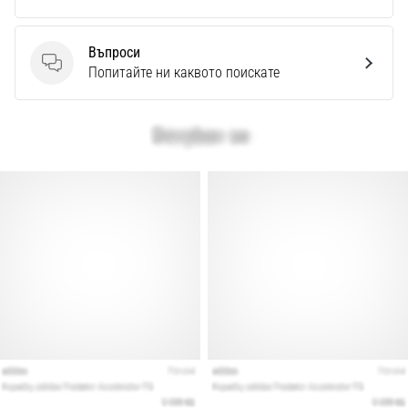
Перфектни
за
играчи,
Въпроси
…
Въпроси
Попитайте ни каквото поискате
Покажи
всички
статии