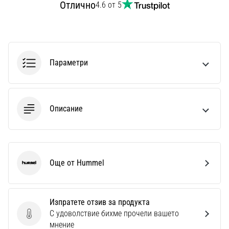
Отлично
4.6 от 5
1 мин. четене
Nike
Phantom
6
Открий
Параметри
новите
футболни
обувки
Nike
Описание
Phantom
6
–
прецизност,
Още от Hummel
контрол
Hummel
и
мощ
във
Изпратете отзив за продукта
всяко
С удоволствие бихме прочели вашето
Изпратете отзив за продукта
докосване.
мнение