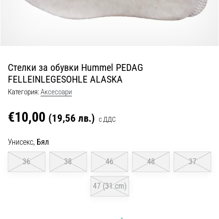
с
официални
екипи
и
обувки
от
Стелки за обувки Hummel PEDAG
Nike,
FELLEINLEGESOHLE ALASKA
adidas
и
Категория:
Аксесоари
PUMA.
Бъди
€10,00
(19,56 лв.)
с ДДС
част
от
Унисекс,
Бял
всеки
мач,
36
38
46
48
37
гол
и…
47 (31 cm)
9. 6. 2025
•