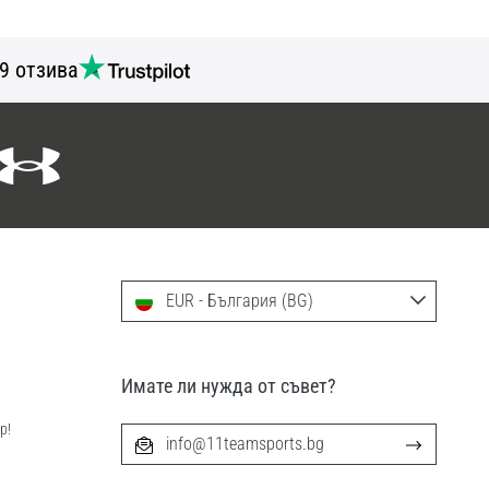
9 отзива
EUR - България (BG)
Имате ли нужда от съвет?
р!
info@11teamsports.bg