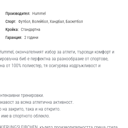
Производител:
Hummel
Спорт:
Футбол, Волейбол, Хандбал, Баскетбол
Кройка:
Стандартна
Гаранция:
2 години
mmel, окончателният избор за атлети, търсещи комфорт и
ировъчна биб е перфектна за разнообразие от спортове,
на от 100% полиестер, тя осигурява издръжливост и
нтензивни тренировки.
кавост за всяка атлетична активност.
 на закрито, така и на открито.
име в спортното облекло.
KIERUNGSLEIBCHEN, където производителността среща стила.