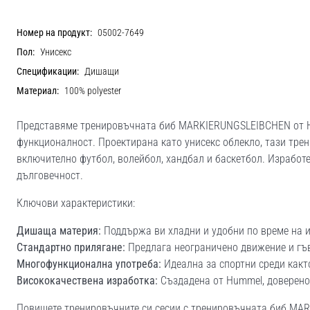
Номер на продукт:
05002-7649
Пол:
Унисекс
Спецификации:
Дишащи
Материал:
100% polyester
Представяме тренировъчната биб MARKIERUNGSLEIBCHEN от Hu
функционалност. Проектирана като унисекс облекло, тази трен
включително футбол, волейбол, хандбал и баскетбол. Изработе
дълговечност.
Ключови характеристики:
Дишаща материя:
Поддържа ви хладни и удобни по време на и
Стандартно прилягане:
Предлага неограничено движение и гъв
Многофункционална употреба:
Идеална за спортни среди както
Висококачествена изработка:
Създадена от Hummel, доверено 
Повишете тренировъчните си сесии с тренировъчната биб MAR