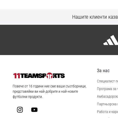
Нашите клиенти казв
За нас
Специалист по
11teamsports.bg
Повече от 16 години ние сме ваши съотборници,
Програма за 
представяйки ви най-добрите и най-новите
Aмбасадорск
футболни продукти.
Партньорска 
Instagram
YouTube
Работа и кар