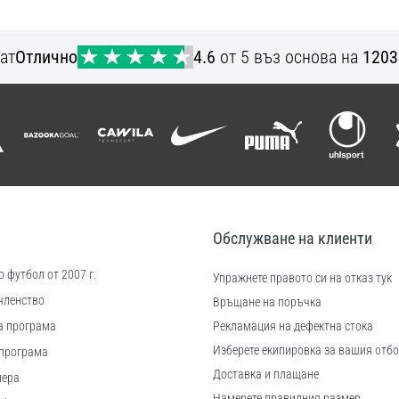
8 S
ат
Отлично
4.6
от 5 въз основа на
1203
Обслужване на клиенти
 футбол от 2007 г.
Упражнете правото си на отказ тук
членство
Връщане на поръчка
а програма
Рекламация на дефектна стока
Изберете екипировка за вашия отбо
програма
Доставка и плащане
иера
Намерете правилния размер