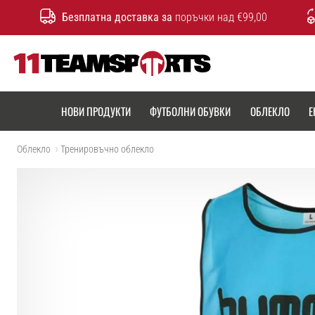
Безплатна доставка за
поръчки над €99,00
11teamsports.bg
НОВИ ПРОДУКТИ
ФУТБОЛНИ ОБУВКИ
ОБЛЕКЛО
Е
Облекло
Тренировъчно облекло