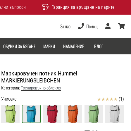
елни въпроси
Гаранция за връщане на парите
За нас
Помощ
Потребител
количка
ОБУВКИ ЗА БЯГАНЕ
МАРКИ
НАМАЛЕНИЕ
БЛОГ
Маркировъчен потник Hummel
MARKIERUNGSLEIBCHEN
Категория:
Тренировъчно облекло
Отзиви
Унисекс
(1)