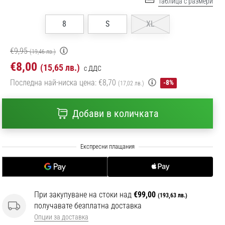
Таблица с размери
8
S
XL
€9,95
(19,46 лв.)
€8,00
(15,65 лв.)
с ДДС
Последна най-ниска цена:
€8,70
-8%
(17,02 лв.)
Добави в количката
При закупуване на стоки над
€99,00
(193,63 лв.)
получавате безплатна доставка
Опции за доставка