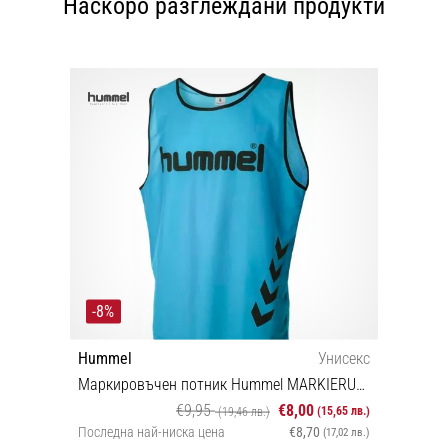
Наскоро разглеждани продукти
-8%
Hummel
Унисекс
Маркировъчен потник Hummel MARKIERUNGSLEIBCHEN
€9,95
€8,00
(15,65 лв.)
(19,46 лв.)
Последна най-ниска цена
€8,70
(17,02 лв.)