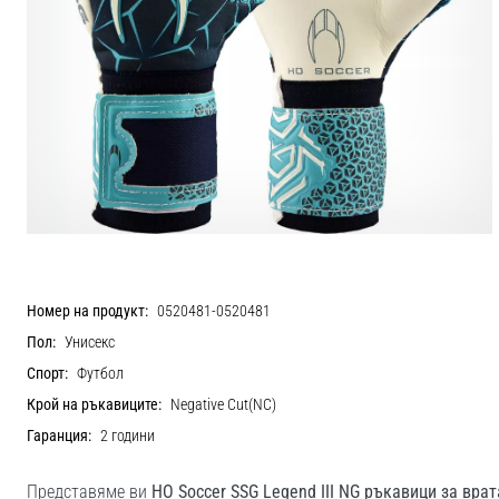
Номер на продукт:
0520481-0520481
Пол:
Унисекс
Спорт:
Футбол
Крой на ръкавиците:
Negative Cut(NC)
Гаранция:
2 години
Представяме ви
HO Soccer SSG Legend III NG ръкавици за вра