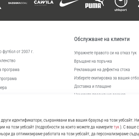
Обслужване на клиенти
 футбол от 2007 г.
Упражнете правото си на отказ тук
членство
Връщане на поръчка
а програма
Рекламация на дефектна стока
Изберете екипировка за вашия отбо
програма
Доставка и плащане
иера
Намерете правилния размер
 бисквитки
Контакт
ловия
Често задавани въпроси
Политика за поверителност