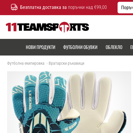
Безплатна доставка за
поръчки над €99,00
Поръч
11teamsports.bg
НОВИ ПРОДУКТИ
ФУТБОЛНИ ОБУВКИ
ОБЛЕКЛО
Е
Футболна екипировка
Вратарски ръкавици