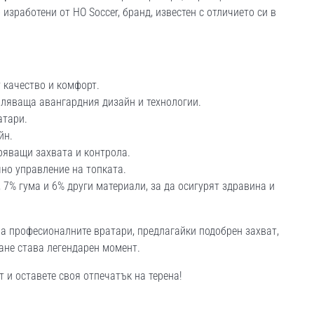
изработени от HO Soccer, бранд, известен с отличието си в
 качество и комфорт.
вляваща авангардния дизайн и технологии.
атари.
йн.
ряващи захвата и контрола.
но управление на топката.
 7% гума и 6% други материали, за да осигурят здравина и
на професионалните вратари, предлагайки подобрен захват,
ване става легендарен момент.
 и оставете своя отпечатък на терена!