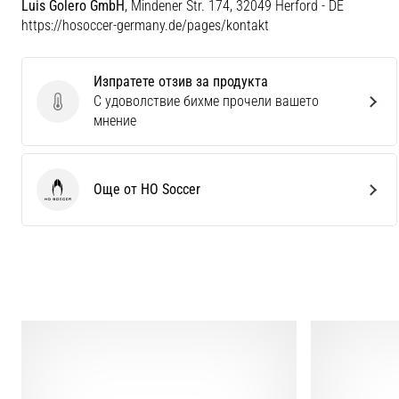
Luis Golero GmbH
, Mindener Str. 174, 32049 Herford - DE
https://hosoccer-germany.de/pages/kontakt
Изпратете отзив за продукта
С удоволствие бихме прочели вашето
Изпратете отзив за продукта
мнение
Още от HO Soccer
HO Soccer