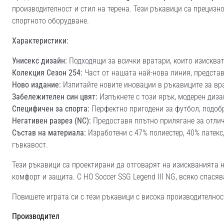
производителност и стил на терена. Тези ръкавици са прецизно 
спортното оборудване.
Характеристики:
Унисекс дизайн:
Подходящи за всички вратари, които изискват
Колекция Сезон 254:
Част от нашата най-нова линия, предста
Ново издание:
Изпитайте новите иновации в ръкавиците за вр
Забележителен син цвят:
Изпъкнете с този ярък, модерен диза
Специфичен за спорта:
Перфектно пригодени за футбол, подоб
Негативен разрез (NC):
Предоставя плътно прилягане за отлич
Състав на материала:
Изработени с 47% полиестер, 40% латекс,
гъвкавост.
Тези ръкавици са проектирани да отговарят на изискванията 
комфорт и защита. С HO Soccer SSG Legend III NG, всяко спася
Повишете играта си с тези ръкавици с висока производителност
Производител