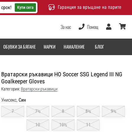
Гаранция за връщане на парите
 срок!
Купи сега
За нас
Помощ
Потребител
количка
ОБУВКИ ЗА БЯГАНЕ
МАРКИ
НАМАЛЕНИЕ
БЛОГ
Вратарски ръкавици HO Soccer SSG Legend III NG
Goalkeeper Gloves
Категория:
Вратарски ръкавици
Унисекс,
Син
7
7½
8
8½
9½
10
10½
11