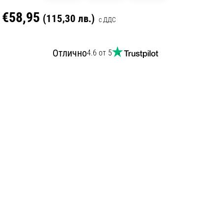
€58,95
(115,30 лв.)
с ДДС
Отлично
4.6 от 5