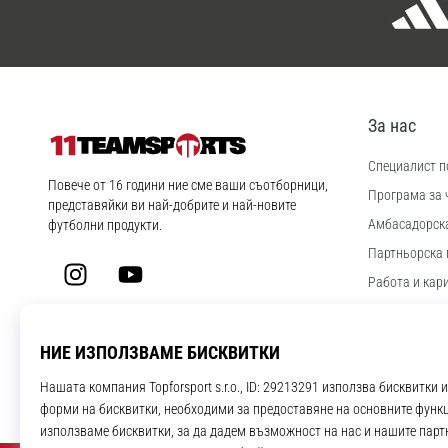
За нас
Специалист по
11teamsports.bg
Повече от 16 години ние сме ваши съотборници,
Програма за 
представяйки ви най-добрите и най-новите
Aмбасадорск
футболни продукти.
Партньорска 
Instagram
YouTube
Работа и кар
Настройки за
Правила и ус