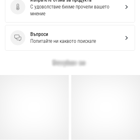
С удоволствие бихме прочели вашето
Изпратете отзив за продукта
мнение
Въпроси
Въпроси
Попитайте ни каквото поискате