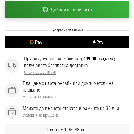
1 мин. четене
Добави в количката
Nike
Phantom
6
Открий
новите
футболни
обувки
При закупуване на стоки над
€99,00
(193,63 лв.)
Nike
получавате безплатна доставка
Phantom
Опции за доставка
6
–
Плащане с карта онлайн или други методи на
прецизност,
плащане
контрол
Начини на плащане
и
Можете да върнете стоката в рамките на 30 дни
мощ
във
Условия за връщане
всяко
докосване.
1 евро = 1.95583 лев