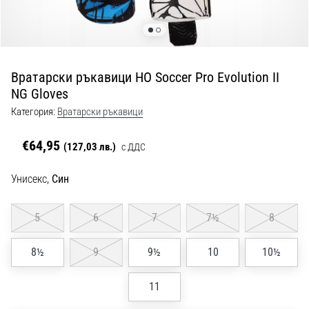
с
официални
екипи
и
обувки
Вратарски ръкавици HO Soccer Pro Evolution II
от
NG Gloves
Nike,
adidas
Категория:
Вратарски ръкавици
и
PUMA.
€64,95
(127,03 лв.)
с ДДС
Бъди
част
Унисекс,
Син
от
всеки
мач,
5
6
7
7½
8
гол
и…
8½
9
9½
10
10½
11
9. 6. 2025
•