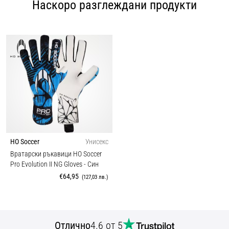
Наскоро разглеждани продукти
HO Soccer
Унисекс
Вратарски ръкавици HO Soccer
Pro Evolution II NG Gloves
- Син
€64,95
(127,03 лв.)
Отлично
4.6 от 5