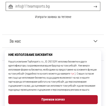
info@11teamsports.bg
Изпрати заявка за теглене
За нас
Обслужване на клиенти
11teamsports.bg
Повече от 16 години ние сме ваши съотборници, представяйки ви
най-добрите и най-новите футболни продукти.
Instagram
YouTube