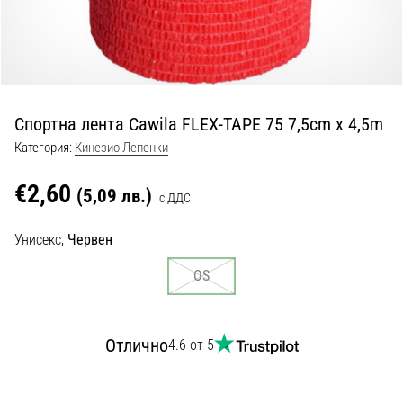
с
официални
екипи
и
обувки
от
Спортна лента Cawila FLEX-TAPE 75 7,5cm x 4,5m
Nike,
adidas
Категория:
Кинезио Лепенки
и
PUMA.
€2,60
(5,09 лв.)
с ДДС
Бъди
част
Унисекс,
Червен
от
всеки
OS
мач,
гол
и…
Отлично
4.6 от 5
9. 6. 2025
•