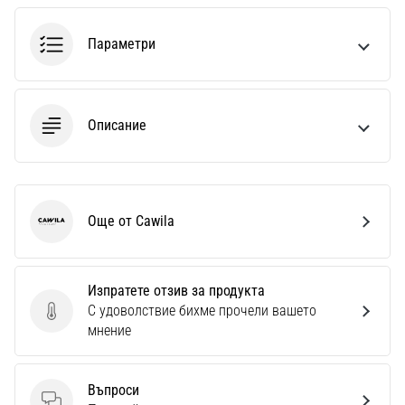
1 мин. четене
Nike
Параметри
Phantom
6
Открий
Описание
новите
футболни
обувки
Nike
Phantom
Още от Cawila
Cawila
6
–
прецизност,
контрол
Изпратете отзив за продукта
и
С удоволствие бихме прочели вашето
Изпратете отзив за продукта
мощ
мнение
във
всяко
докосване.
Въпроси