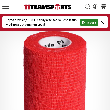
една
Търси
количк
икона
11teamsports.bg
на
Поръчайте над 300 € и получете топка безплатно
скоростта
Търсене
Купи сега
— оферта с ограничен срок!
1. 7. 2025
•
1 мин. четене
Play
for
More
Victories
Подготви
се
за
женското
ЕВРО
2025