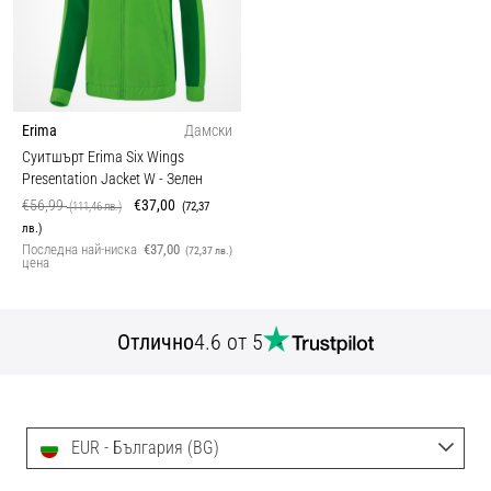
Erima
Дамски
Суитшърт Erima Six Wings
Presentation Jacket W
- Зелен
€56,99
€37,00
(111,46 лв.)
(72,37
лв.)
Последна най-ниска
€37,00
(72,37 лв.)
цена
Отлично
4.6 от 5
EUR - България (BG)