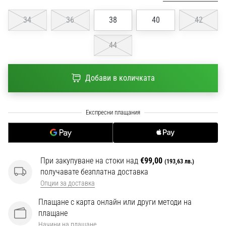
1 мин. четене
34
36
38
40
42
Nike
Phantom
44
6
Открий
новите
Добави в количката
футболни
обувки
Nike
Phantom
6
–
прецизност,
При закупуване на стоки над
€99,00
контрол
(193,63 лв.)
получавате безплатна доставка
и
Опции за доставка
мощ
във
Плащане с карта онлайн или други методи на
всяко
плащане
докосване.
Начини на плащане