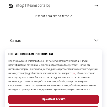
info@11teamsports.bg
Изпрати заявка за теглене
За нас
Обслужване на клиенти
11teamsports.bg
Повече от 16 години ние сме ваши съотборници, представяйки ви
най-добрите и най-новите футболни продукти.
Instagram
YouTube