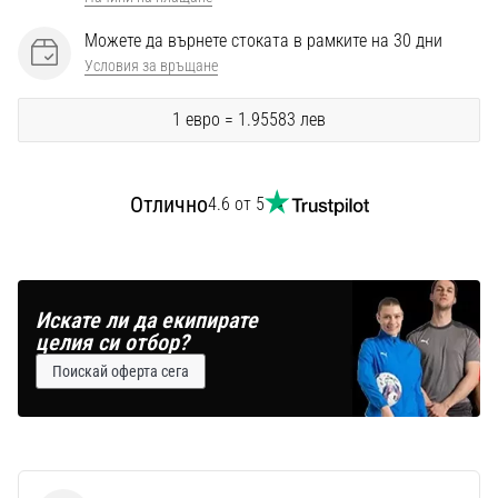
Перфектни
за
Можете да върнете стоката в рамките на 30 дни
играчи,
Условия за връщане
…
1 евро = 1.95583 лев
Покажи
всички
Отлично
4.6 от 5
статии
Искате ли да екипирате
целия си отбор?
Поискай оферта сега