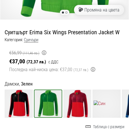
с
официални
Промяна на цвета
екипи
и
обувки
Суитшърт Erima Six Wings Presentation Jacket W
от
Nike,
Категория:
Cуичъри
adidas
и
€56,99
(111,46 лв.)
PUMA.
€37,00
(72,37 лв.)
с ДДС
Бъди
Последна най-ниска цена:
€37,00
(72,37 лв.)
част
от
Дамски,
Зелен
всеки
мач,
гол
и…
9. 6. 2025
•
Таблица с размери