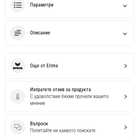
Параметри
Описание
Още от Erima
Erima
Изпратете отзив за продукта
С удоволствие бихме прочели вашето
Изпратете отзив за продукта
мнение
Въпроси
Въпроси
Попитайте ни каквото поискате