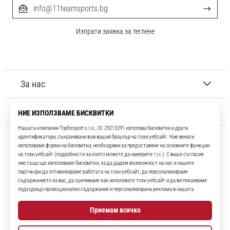
info@11teamsports.bg
Изпрати заявка за теглене
За нас
Обслужване на клиенти
11teamsports.bg
Повече от 16 години ние сме ваши съотборници, представяйки ви
най-добрите и най-новите футболни продукти.
Instagram
YouTube