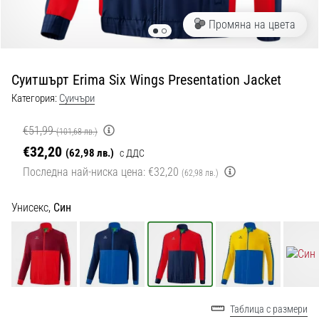
с
официални
Промяна на цвета
екипи
и
обувки
Суитшърт Erima Six Wings Presentation Jacket
от
Nike,
Категория:
Cуичъри
adidas
и
€51,99
(101,68 лв.)
PUMA.
€32,20
(62,98 лв.)
с ДДС
Бъди
Последна най-ниска цена:
€32,20
(62,98 лв.)
част
от
Унисекс,
Син
всеки
мач,
гол
и…
9. 6. 2025
Таблица с размери
•