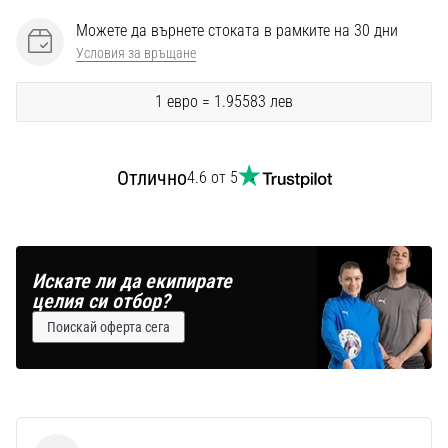
Перфектни
за
Можете да върнете стоката в рамките на 30 дни
играчи,
Условия за връщане
…
1 евро = 1.95583 лев
Покажи
всички
Отлично
4.6 от 5
статии
Искате ли да екипирате
целия си отбор?
Поискай оферта сега