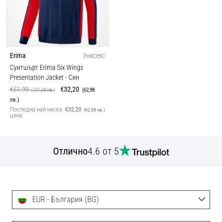
Erima
Унисекс
Суитшърт Erima Six Wings
Presentation Jacket
- Син
€51,99
€32,20
(101,68 лв.)
(62,98
лв.)
Последна най-ниска
€32,20
(62,98 лв.)
цена
Отлично
4.6 от 5
EUR - България (BG)