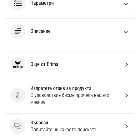
Параметри
Описание
Още от Erima
Erima
Изпратете отзив за продукта
С удоволствие бихме прочели вашето
Изпратете отзив за продукта
мнение
Въпроси
Въпроси
Попитайте ни каквото поискате