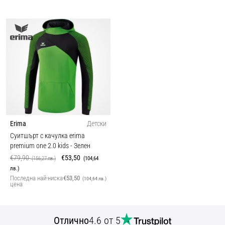
Erima
Детски
Суитшърт с качулка erima
premium one 2.0 kids
- Зелен
€79,90
€53,50
(156,27 лв.)
(104,64
лв.)
Последна най-ниска
€53,50
(104,64 лв.)
цена
Отлично
4.6 от 5