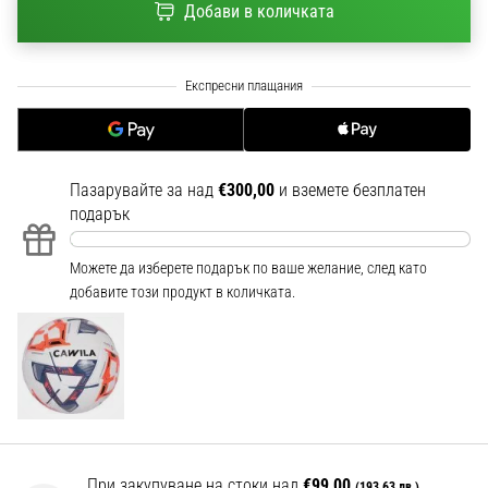
Добави в количката
1 мин. четене
Nike
Phantom
6
Открий
новите
футболни
Пазарувайте за над
€300,00
и вземете безплатен
обувки
подарък
Nike
Phantom
Можете да изберете подарък по ваше желание, след като
6
добавите този продукт в количката.
–
прецизност,
контрол
и
мощ
във
всяко
докосване.
При закупуване на стоки над
€99,00
(193,63 лв.)