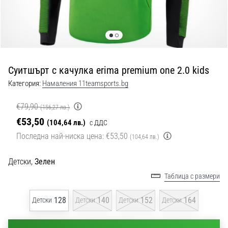
с
официални
екипи
и
обувки
от
Суитшърт с качулка erima premium one 2.0 kids
Nike,
adidas
Категория:
Намаления 11teamsports.bg
и
PUMA.
€79,90
(156,27 лв.)
Бъди
€53,50
(104,64 лв.)
с ДДС
част
Последна най-ниска цена:
€53,50
от
(104,64 лв.)
всеки
мач,
Детски,
Зелен
гол
Таблица с размери
и…
128
140
152
164
Детски
Детски
Детски
Детски
9. 6. 2025
•