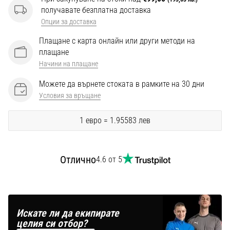
Перфектни
получавате безплатна доставка
за
Опции за доставка
играчи,
…
Плащане с карта онлайн или други методи на
плащане
Начини на плащане
Покажи
всички
Можете да върнете стоката в рамките на 30 дни
статии
Условия за връщане
1 евро = 1.95583 лев
Отлично
4.6 от 5
Искате ли да екипирате
целия си отбор?