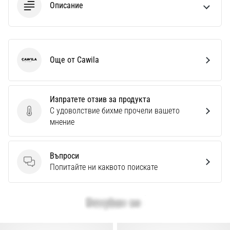
Описание
Още от Cawila
Cawila
Изпратете отзив за продукта
С удоволствие бихме прочели вашето
Изпратете отзив за продукта
мнение
Въпроси
Въпроси
Попитайте ни каквото поискате