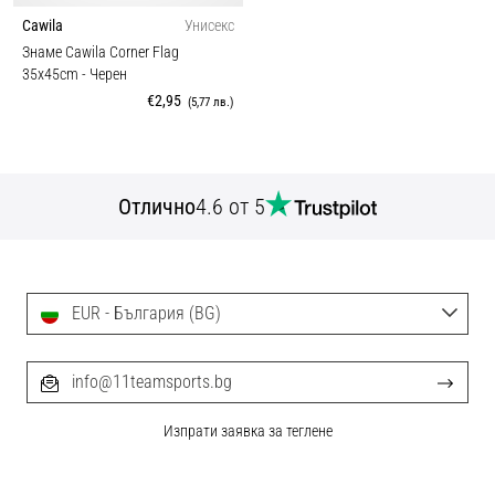
Cawila
Унисекс
Знаме Cawila Corner Flag
35x45cm
- Черен
€2,95
(5,77 лв.)
Отлично
4.6 от 5
EUR - България (BG)
info@11teamsports.bg
Изпрати заявка за теглене