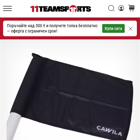
една
Търси
количк
икона
11teamsports.bg
на
Поръчайте над 300 € и получете топка безплатно
скоростта
Търсене
Купи сега
— оферта с ограничен срок!
1. 7. 2025
•
1 мин. четене
Play
for
More
Victories
Подготви
се
за
женското
ЕВРО
2025