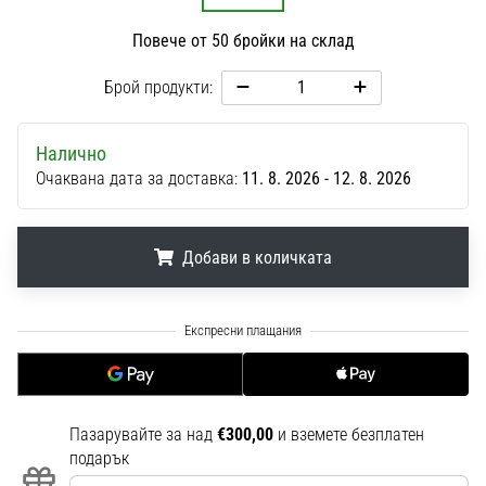
1 мин. четене
Повече от 50 бройки на склад
Nike
Phantom
Брой продукти:
6
Открий
Налично
новите
Очаквана дата за доставка:
11. 8. 2026 - 12. 8. 2026
футболни
обувки
Nike
Phantom
Добави в количката
6
–
.
.
.
прецизност,
контрол
и
мощ
във
Пазарувайте за над
€300,00
и вземете безплатен
всяко
подарък
докосване.