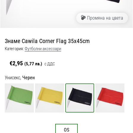
с
официални
екипи
Промяна на цвета
и
обувки
от
Знаме Cawila Corner Flag 35x45cm
Nike,
adidas
Категория:
Футболни аксесоари
и
PUMA.
€2,95
(5,77 лв.)
с ДДС
Бъди
част
Унисекс,
Черен
от
всеки
мач,
гол
и…
9. 6. 2025
OS
•