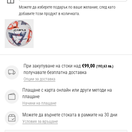
Перфектни
Можете да изберете подарък по ваше желание, след като
за
добавите този продукт в количката.
играчи,
…
Покажи
всички
статии
При закупуване на стоки над
€99,00
(193,63 лв.)
получавате безплатна доставка
Опции за доставка
Плащане с карта онлайн или други методи на
плащане
Начини на плащане
Можете да върнете стоката в рамките на 30 дни
Условия за връщане