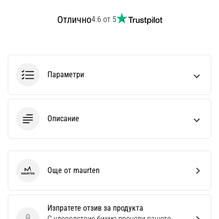
Перфектни
за
Отлично
4.6 от 5
играчи,
…
Покажи
Параметри
всички
статии
Описание
Още от maurten
maurten
Изпратете отзив за продукта
С удоволствие бихме прочели вашето