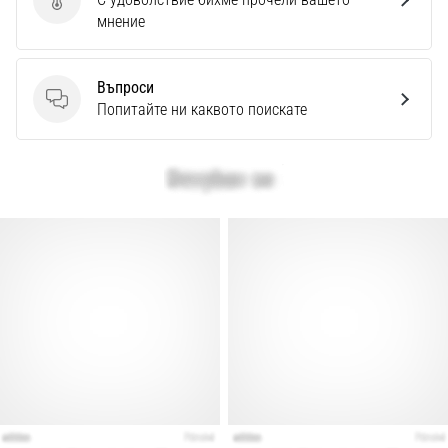
Изпратете отзив за продукта
мнение
Въпроси
Въпроси
Попитайте ни каквото поискате