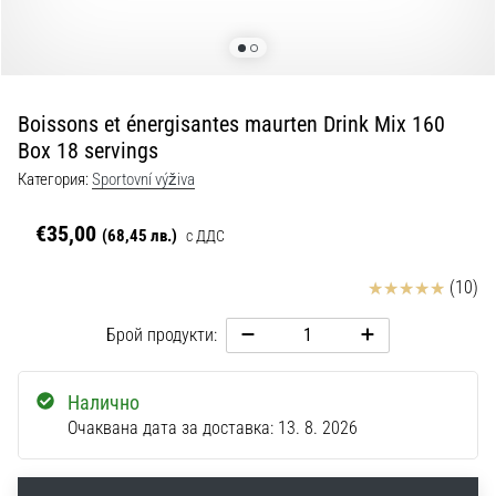
с
официални
екипи
и
обувки
Boissons et énergisantes maurten Drink Mix 160
от
Box 18 servings
Nike,
adidas
Категория:
Sportovní výživa
и
PUMA.
€35,00
(68,45 лв.)
с ДДС
Бъди
част
Отзиви
(10)
от
всеки
Брой продукти:
мач,
гол
и…
Налично
Очаквана дата за доставка:
13. 8. 2026
9. 6. 2025
•