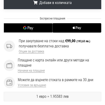
Добави в количката
1 мин. четене
Nike
Phantom
.
.
.
6
Открий
новите
футболни
При закупуване на стоки над
€99,00
(193,63 лв.)
обувки
получавате безплатна доставка
Nike
Опции за доставка
Phantom
6
Плащане с карта онлайн или други методи на
–
плащане
прецизност,
Начини на плащане
контрол
Можете да върнете стоката в рамките на 30 дни
и
мощ
Условия за връщане
във
всяко
1 евро = 1.95583 лев
докосване.