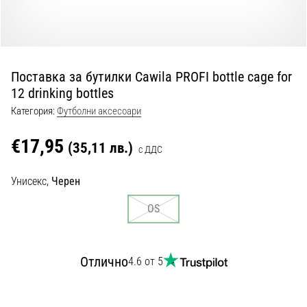
с
официални
екипи
и
обувки
Поставка за бутилки Cawila PROFI bottle cage for
от
12 drinking bottles
Nike,
adidas
Категория:
Футболни аксесоари
и
PUMA.
€17,95
(35,11 лв.)
с ДДС
Бъди
част
Унисекс,
Черен
от
всеки
OS
мач,
гол
и…
Отлично
4.6 от 5
9. 6. 2025
•