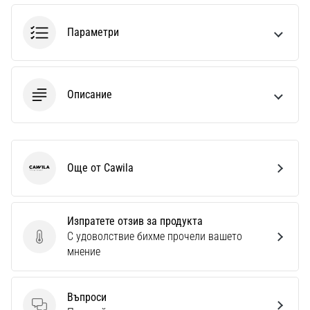
1 мин. четене
Nike
Параметри
Phantom
6
Открий
Описание
новите
футболни
обувки
Nike
Phantom
Още от Cawila
Cawila
6
–
прецизност,
Изпратете отзив за продукта
контрол
С удоволствие бихме прочели вашето
и
Изпратете отзив за продукта
мнение
мощ
във
всяко
Въпроси
докосване.