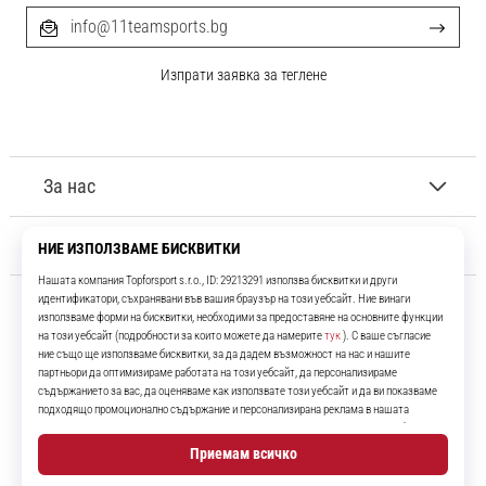
info@11teamsports.bg
Изпрати заявка за теглене
За нас
Обслужване на клиенти
11teamsports.bg
Повече от 16 години ние сме ваши съотборници, представяйки ви
най-добрите и най-новите футболни продукти.
Instagram
YouTube