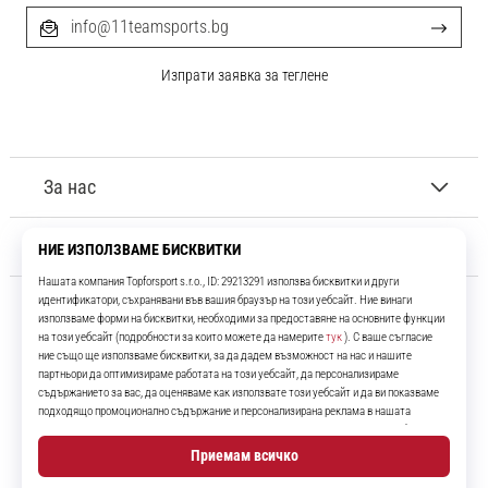
info@11teamsports.bg
Изпрати заявка за теглене
За нас
Обслужване на клиенти
11teamsports.bg
Повече от 16 години ние сме ваши съотборници, представяйки ви
най-добрите и най-новите футболни продукти.
Instagram
YouTube