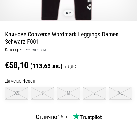
с
официални
екипи
и
обувки
Клинове Converse Wordmark Leggings Damen
от
Schwarz F001
Nike,
adidas
Категория:
Ежедневни
и
PUMA.
€58,10
(113,63 лв.)
с ДДС
Бъди
част
Дамски,
Черен
от
всеки
XS
S
M
L
XL
мач,
гол
и…
Отлично
4.6 от 5
9. 6. 2025
•