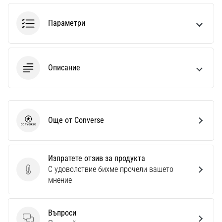
1 мин. четене
Nike
Параметри
Phantom
6
Открий
Описание
новите
футболни
обувки
Nike
Phantom
Още от Converse
Converse
6
–
прецизност,
Изпратете отзив за продукта
контрол
С удоволствие бихме прочели вашето
и
Изпратете отзив за продукта
мнение
мощ
във
всяко
Въпроси
докосване.