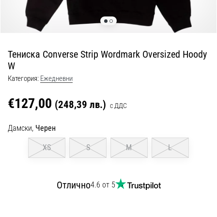
с
официални
екипи
и
обувки
Тениска Converse Strip Wordmark Oversized Hoody
от
W
Nike,
adidas
Категория:
Ежедневни
и
PUMA.
€127,00
(248,39 лв.)
с ДДС
Бъди
част
Дамски,
Черен
от
всеки
XS
S
M
L
мач,
гол
и…
Отлично
4.6 от 5
9. 6. 2025
•