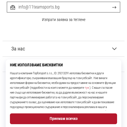
info@11teamsports.bg
Изпрати заявка за теглене
За нас
Обслужване на клиенти
11teamsports.bg
Повече от 16 години ние сме ваши съотборници, представяйки ви
най-добрите и най-новите футболни продукти.
Instagram
YouTube