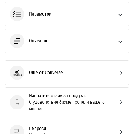
1 мин. четене
Nike
Параметри
Phantom
6
Открий
Описание
новите
футболни
обувки
Nike
Phantom
Още от Converse
Converse
6
–
прецизност,
Изпратете отзив за продукта
контрол
С удоволствие бихме прочели вашето
и
Изпратете отзив за продукта
мнение
мощ
във
всяко
Въпроси
докосване.