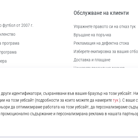
Обслужване на клиенти
 футбол от 2007 г.
Упражнете правото си на отказ тук
членство
Връщане на поръчка
а програма
Рекламация на дефектна стока
Изберете екипировка за вашия отбо
програма
Доставка и плащане
иера
Намерете правилния размер
 бисквитки
Контакт
ловия
Често задавани въпроси
Политика за поверителност
© 2010 – 2026
11teamsports.bg