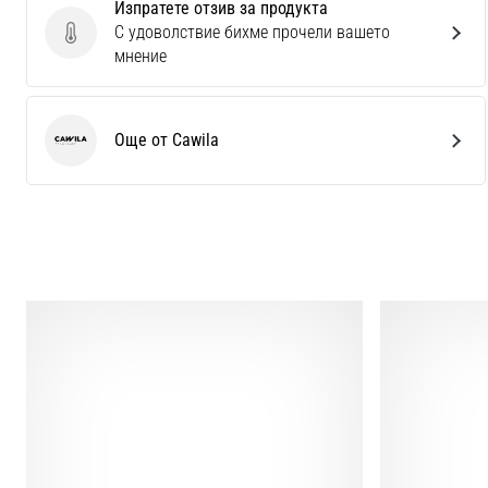
Изпратете отзив за продукта
С удоволствие бихме прочели вашето
Изпратете отзив за продукта
мнение
Още от Cawila
Cawila