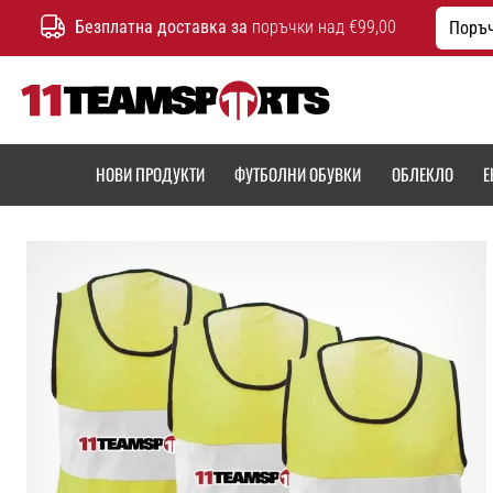
Безплатна доставка за
поръчки над €99,00
Поръч
11teamsports.bg
НОВИ ПРОДУКТИ
ФУТБОЛНИ ОБУВКИ
ОБЛЕКЛО
Е