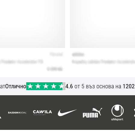
ат
Отлично
4.6
от 5 въз основа на
1202