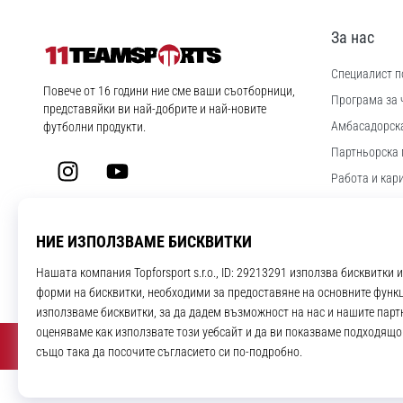
За нас
Специалист по
11teamsports.bg
Повече от 16 години ние сме ваши съотборници,
Програма за 
представяйки ви най-добрите и най-новите
Aмбасадорск
футболни продукти.
Партньорска 
Instagram
YouTube
Работа и кар
Настройки за
Правила и ус