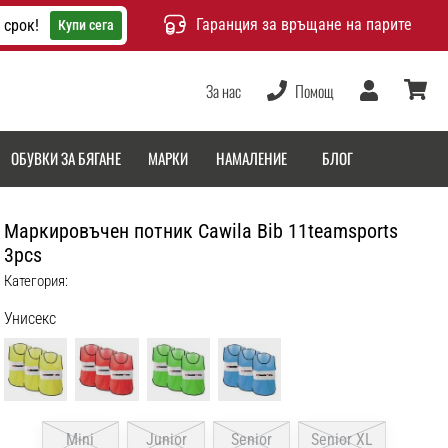
Гаранция за връщане на парите
 срок!
Купи сега
За нас
Помощ
Потребител
количка
ОБУВКИ ЗА БЯГАНЕ
МАРКИ
НАМАЛЕНИЕ
БЛОГ
Маркировъчен потник Cawila Bib 11teamsports
3pcs
Категория:
Унисекс
Mini
Junior
Senior
Senior XL