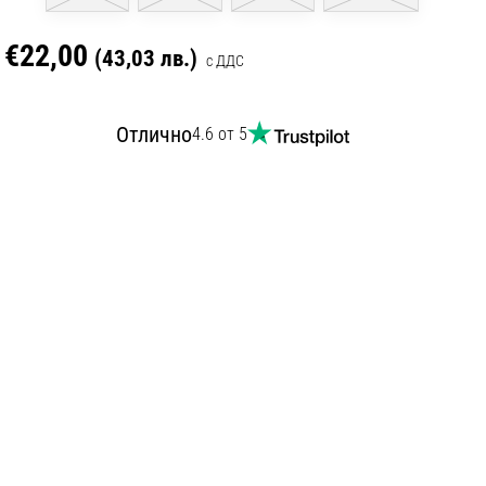
€22,00
(43,03 лв.)
с ДДС
Отлично
4.6 от 5