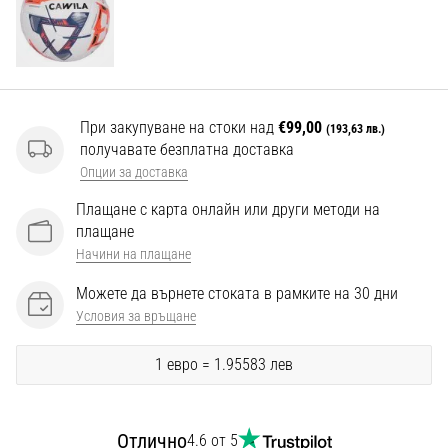
Перфектни
за
играчи,
…
При закупуване на стоки над
€99,00
(193,63 лв.)
Покажи
получавате безплатна доставка
всички
Опции за доставка
статии
Плащане с карта онлайн или други методи на
плащане
Начини на плащане
Можете да върнете стоката в рамките на 30 дни
Условия за връщане
1 евро = 1.95583 лев
Отлично
4.6 от 5