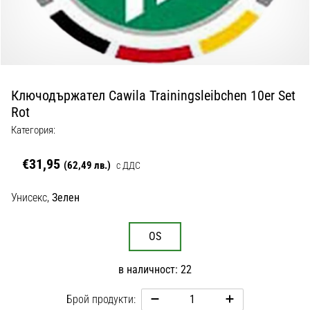
с
официални
екипи
и
обувки
от
Ключодържател Cawila Trainingsleibchen 10er Set
Nike,
Rot
adidas
и
Категория:
PUMA.
Бъди
€31,95
(62,49 лв.)
с ДДС
част
от
Унисекс,
Зелен
всеки
мач,
гол
OS
и…
в наличност: 22
9. 6. 2025
Брой продукти:
•