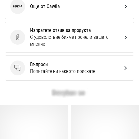
Още от Cawila
Cawila
Изпратете отзив за продукта
С удоволствие бихме прочели вашето
Изпратете отзив за продукта
мнение
Въпроси
Въпроси
Попитайте ни каквото поискате