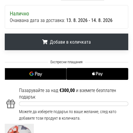
1 мин. четене
Nike
Налично
Phantom
Очаквана дата за доставка:
13. 8. 2026 - 14. 8. 2026
6
Открий
Добави в количката
новите
футболни
обувки
.
.
.
Nike
Phantom
6
–
прецизност,
Пазарувайте за над
€300,00
и вземете безплатен
контрол
подарък
и
мощ
Можете да изберете подарък по ваше желание, след като
във
добавите този продукт в количката.
всяко
докосване.