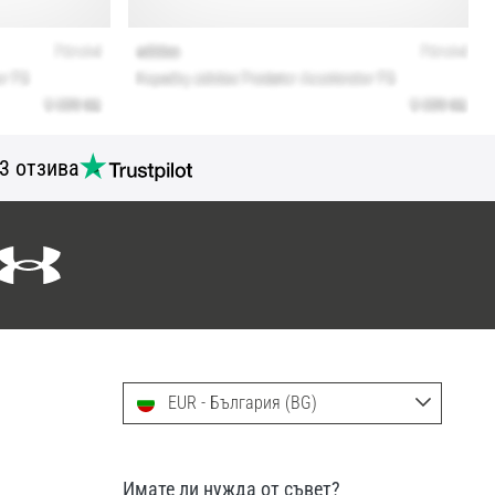
3 отзива
EUR - България (BG)
Имате ли нужда от съвет?