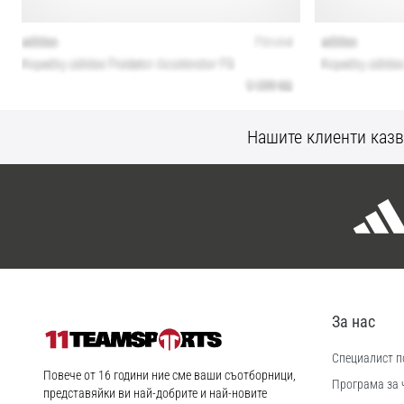
Нашите клиенти казв
За нас
Специалист по
11teamsports.bg
Повече от 16 години ние сме ваши съотборници,
Програма за 
представяйки ви най-добрите и най-новите