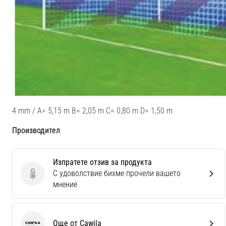
4 mm / A= 5,15 m B= 2,05 m C= 0,80 m D= 1,50 m
Производител
Изпратете отзив за продукта
С удоволствие бихме прочели вашето
Изпратете отзив за продукта
мнение
Още от Cawila