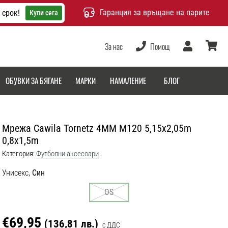
Гаранция за връщане на парите
 срок!
Купи сега
За нас
Помощ
Потребител
количка
ОБУВКИ ЗА БЯГАНЕ
МАРКИ
НАМАЛЕНИЕ
БЛОГ
Мрежа Cawila Tornetz 4MM M120 5,15x2,05m
0,8x1,5m
Категория:
Футболни аксесоари
Унисекс,
Син
OS
€69,95
(136,81 лв.)
с ДДС