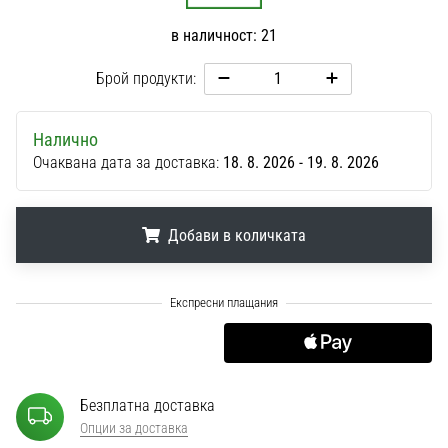
1 мин. четене
в наличност: 21
Nike
Phantom
Брой продукти:
6
Открий
Налично
новите
Очаквана дата за доставка:
18. 8. 2026 - 19. 8. 2026
футболни
обувки
Nike
Phantom
Добави в количката
6
–
.
.
.
прецизност,
контрол
и
мощ
във
Безплатна доставка
всяко
Опции за доставка
докосване.