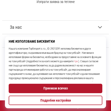
Изпрати заявка за теглене
За нас
Обслужване на клиенти
11teamsports.bg
Повече от 16 години ние сме ваши съотборници, представяйки ви
най-добрите и най-новите футболни продукти.
Instagram
YouTube
© 2010 – 2026
11teamsports.bg