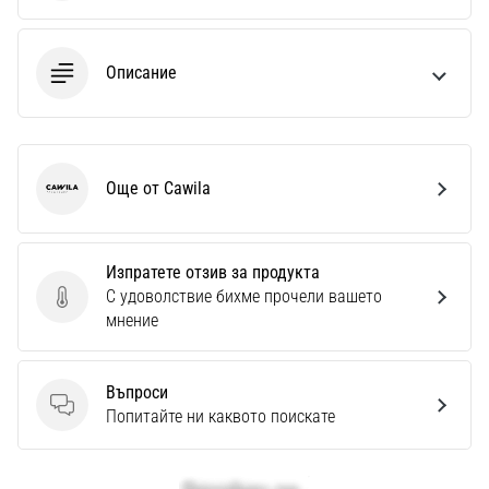
Описание
Още от Cawila
Cawila
Изпратете отзив за продукта
С удоволствие бихме прочели вашето
Изпратете отзив за продукта
мнение
Въпроси
Въпроси
Попитайте ни каквото поискате