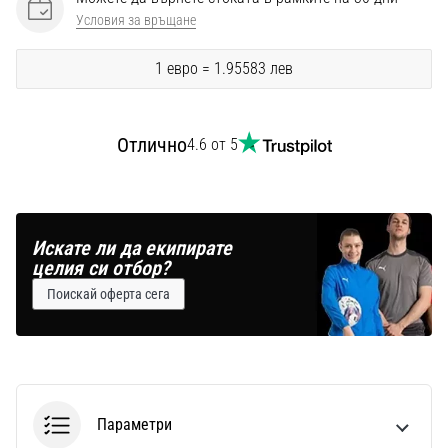
Условия за връщане
1 евро = 1.95583 лев
Отлично
4.6 от 5
Искате ли да екипирате
целия си отбор?
Поискай оферта сега
Параметри