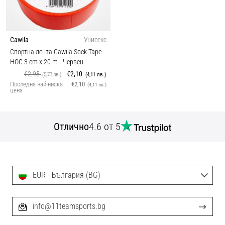
Cawila
Унисекс
Спортна лента Cawila Sock Tape
HOC 3 cm x 20 m
- Червен
€2,95
€2,10
(5,77 лв.)
(4,11 лв.)
Последна най-ниска
€2,10
(4,11 лв.)
цена
Отлично
4.6 от 5
EUR - България (BG)
info@11teamsports.bg