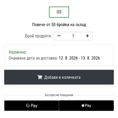
1 мин. четене
Nike
OS
Phantom
6
Повече от 50 бройки на склад
Открий
Брой продукти:
новите
футболни
обувки
Налично
Nike
Очаквана дата за доставка:
12. 8. 2026 - 13. 8. 2026
Phantom
6
–
Добави в количката
прецизност,
контрол
и
.
.
.
мощ
във
всяко
докосване.