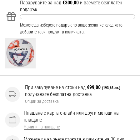
Перфектни
Пазарувайте за над
€300,00
и вземете безплатен
за
подарък
играчи,
…
Можете да изберете подарък по ваше желание, след като
добавите този продукт в количката.
Покажи
всички
статии
При закупуване на стоки над
€99,00
(193,63 лв.)
получавате безплатна доставка
Опции за доставка
Плащане с карта онлайн или други методи на
плащане
Начини на плащане
Можете да върнете стоката в рамките на 30 дни