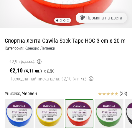
с
официални
екипи
Промяна на цвета
и
обувки
от
Спортна лента Cawila Sock Tape HOC 3 cm x 20 m
Nike,
adidas
Категория:
Кинезио Лепенки
и
PUMA.
€2,95
(5,77 лв.)
Бъди
€2,10
(4,11 лв.)
с ДДС
част
Последна най-ниска цена:
€2,10
от
(4,11 лв.)
всеки
мач,
Отзиви
Унисекс,
Червен
(38)
гол
и…
9. 6. 2025
•