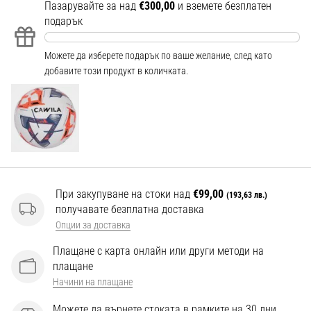
Перфектни
Пазарувайте за над
€300,00
и вземете безплатен
за
подарък
играчи,
…
Можете да изберете подарък по ваше желание, след като
добавите този продукт в количката.
Покажи
всички
статии
При закупуване на стоки над
€99,00
(193,63 лв.)
получавате безплатна доставка
Опции за доставка
Плащане с карта онлайн или други методи на
плащане
Начини на плащане
Можете да върнете стоката в рамките на 30 дни