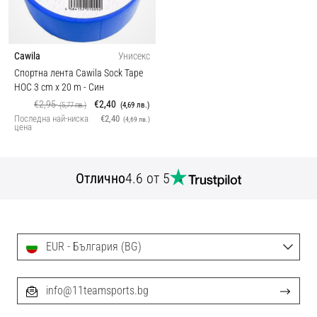
Cawila
Унисекс
Спортна лента Cawila Sock Tape
HOC 3 cm x 20 m
- Син
€2,95
€2,40
(5,77 лв.)
(4,69 лв.)
Последна най-ниска
€2,40
(4,69 лв.)
цена
Отлично
4.6 от 5
EUR - България (BG)
info@11teamsports.bg