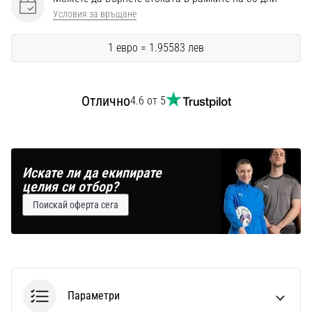
Условия за връщане
1 евро = 1.95583 лев
Отлично
4.6 от 5
Искате ли да екипирате
целия си отбор?
Поискай оферта сега
Параметри