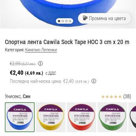
с
официални
екипи
Промяна на цвета
и
обувки
от
Спортна лента Cawila Sock Tape HOC 3 cm x 20 m
Nike,
adidas
Категория:
Кинезио Лепенки
и
PUMA.
€2,95
(5,77 лв.)
Бъди
€2,40
(4,69 лв.)
с ДДС
част
Последна най-ниска цена:
€2,40
от
(4,69 лв.)
всеки
мач,
Отзиви
Унисекс,
Син
(38)
гол
и…
9. 6. 2025
•