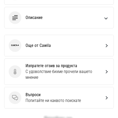
Описание
Още от Cawila
Cawila
Изпратете отзив за продукта
С удоволствие бихме прочели вашето
Изпратете отзив за продукта
мнение
Въпроси
Въпроси
Попитайте ни каквото поискате