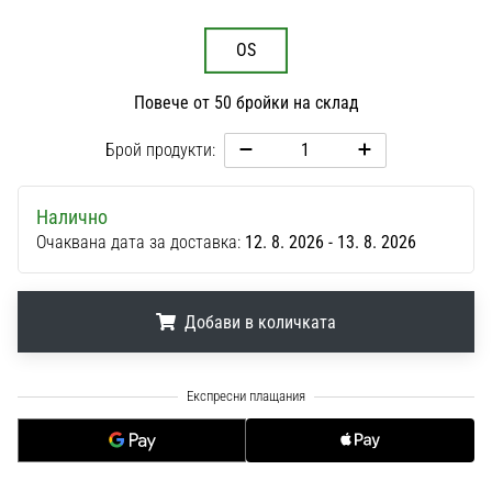
1 мин. четене
Nike
OS
Phantom
6
Повече от 50 бройки на склад
Открий
Брой продукти:
новите
футболни
обувки
Налично
Nike
Очаквана дата за доставка:
12. 8. 2026 - 13. 8. 2026
Phantom
6
–
Добави в количката
прецизност,
контрол
и
.
.
.
мощ
във
всяко
докосване.