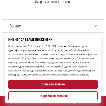
Изпрати заявка за теглене
За нас
Обслужване на клиенти
11teamsports.bg
Повече от 16 години ние сме ваши съотборници, представяйки ви
най-добрите и най-новите футболни продукти.
Instagram
YouTube
© 2010 – 2026
11teamsports.bg