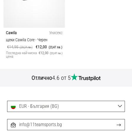
Cawila
Унисекс
щеки Cawila Core
- Черен
€14,95
€12,00
(29,24 лв.)
(23,47 лв.)
Последна най-ниска
€12,00
(23,47 лв.)
цена
Отлично
4.6 от 5
EUR - България (BG)
info@11teamsports.bg