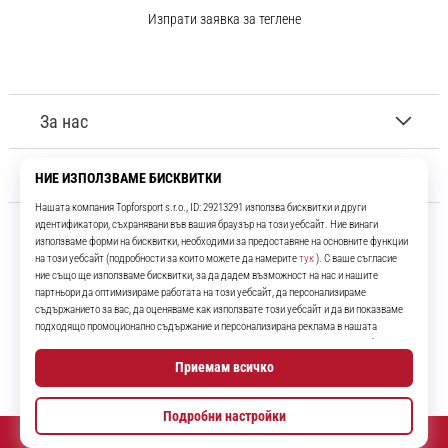
Изпрати заявка за теглене
За нас
Обслужване на клиенти
11teamsports.bg
Повече от 16 години ние сме ваши съотборници, представяйки ви
най-добрите и най-новите футболни продукти.
Instagram
YouTube
© 2010 – 2026
11teamsports.bg