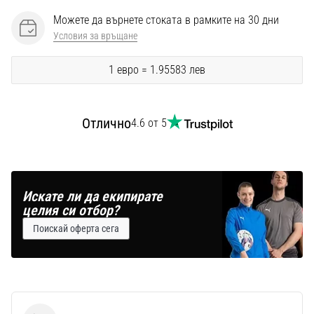
Перфектни
за
Можете да върнете стоката в рамките на 30 дни
играчи,
Условия за връщане
…
1 евро = 1.95583 лев
Покажи
всички
Отлично
4.6 от 5
статии
Искате ли да екипирате
целия си отбор?
Поискай оферта сега