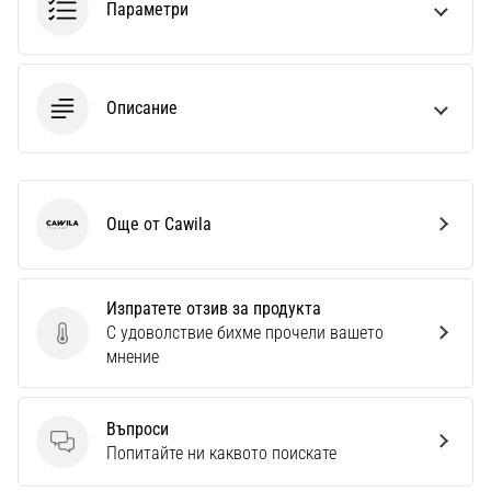
Параметри
Описание
Още от Cawila
Cawila
Изпратете отзив за продукта
С удоволствие бихме прочели вашето
Изпратете отзив за продукта
мнение
Въпроси
Въпроси
Попитайте ни каквото поискате