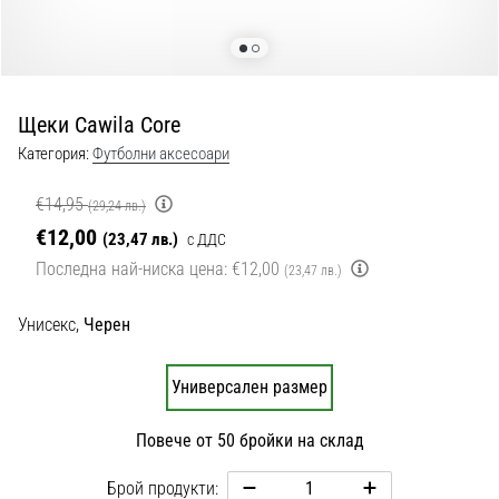
с
официални
екипи
и
обувки
Щеки Cawila Core
от
Nike,
Категория:
Футболни аксесоари
adidas
и
€14,95
(29,24 лв.)
PUMA.
€12,00
(23,47 лв.)
с ДДС
Бъди
Последна най-ниска цена:
€12,00
(23,47 лв.)
част
от
Унисекс,
Черен
всеки
мач,
гол
Универсален размер
и…
Повече от 50 бройки на склад
9. 6. 2025
•
Брой продукти: