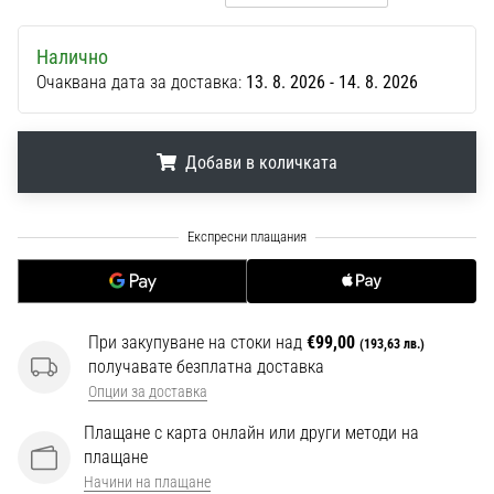
1 мин. четене
Nike
Налично
Phantom
Очаквана дата за доставка:
13. 8. 2026 - 14. 8. 2026
6
Открий
новите
Добави в количката
футболни
обувки
.
.
.
Nike
Phantom
6
–
прецизност,
При закупуване на стоки над
€99,00
(193,63 лв.)
контрол
получавате безплатна доставка
и
Опции за доставка
мощ
във
Плащане с карта онлайн или други методи на
всяко
плащане
докосване.
Начини на плащане