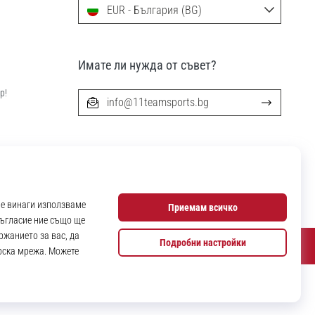
EUR - България (BG)
Имате ли нужда от съвет?
р!
info@11teamsports.bg