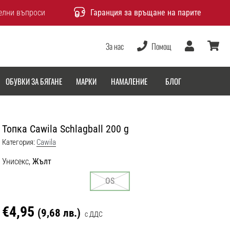
елни въпроси
Гаранция за връщане на парите
За нас
Помощ
Потребител
количка
ОБУВКИ ЗА БЯГАНЕ
МАРКИ
НАМАЛЕНИЕ
БЛОГ
Топка Cawila Schlagball 200 g
Категория:
Cawila
Унисекс,
Жълт
OS
€4,95
(9,68 лв.)
с ДДС