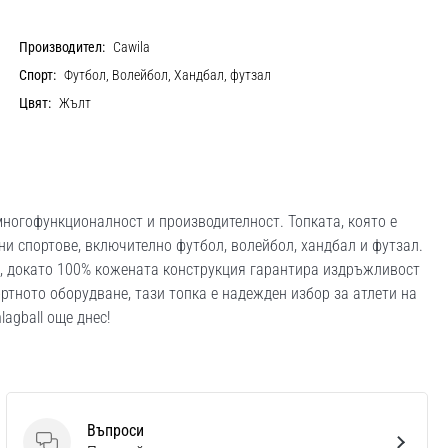
Производител:
Cawila
Спорт:
Футбол, Волейбол, Хандбал, футзал
Цвят:
Жълт
а многофункционалност и производителност. Топката, която е
ни спортове, включително футбол, волейбол, хандбал и футзал.
а, докато 100% кожената конструкция гарантира издръжливост
ортното оборудване, тази топка е надежден избор за атлети на
agball още днес!
Въпроси