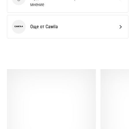
Изпратете отзив за продукта
мнение
Още от Cawila
Cawila