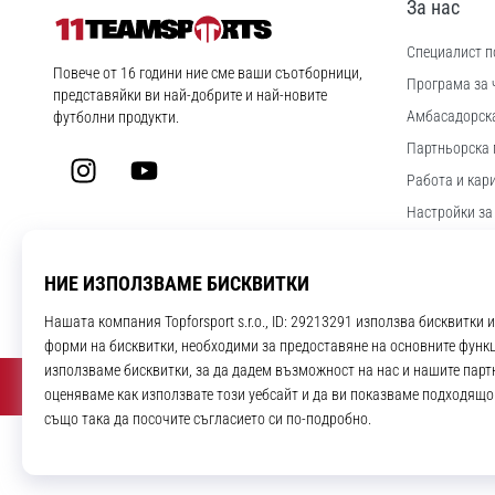
За нас
Специалист по
11teamsports.bg
Повече от 16 години ние сме ваши съотборници,
Програма за 
представяйки ви най-добрите и най-новите
Aмбасадорск
футболни продукти.
Партньорска 
Instagram
YouTube
Работа и кар
Настройки за
Правила и ус