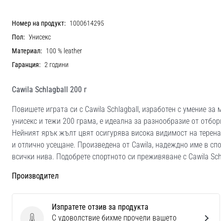
Номер на продукт:
1000614295
Пол:
Унисекс
Материал:
100 % leather
Гаранция:
2 години
Cawila Schlagball 200 г
Повишете играта си с Cawila Schlagball, изработен с умение з
унисекс и тежи 200 грама, е идеална за разнообразие от отбор
Нейният ярък жълт цвят осигурява висока видимост на терен
и отлично усещане. Произведена от Cawila, надеждно име в сп
всички нива. Подобрете спортното си преживяване с Cawila Schl
Производител
Изпратете отзив за продукта
С удоволствие бихме прочели вашето