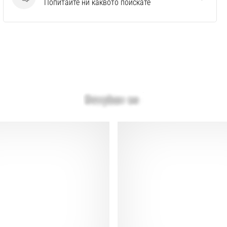
Въпроси
Попитайте ни каквото поискате