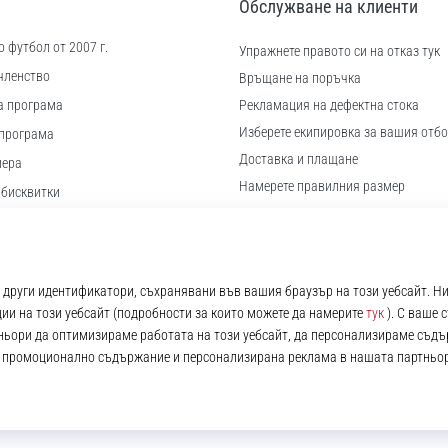
Обслужване на клиенти
 футбол от 2007 г.
Упражнете правото си на отказ тук
членство
Връщане на поръчка
а програма
Рекламация на дефектна стока
Изберете екипировка за вашия отбо
програма
Доставка и плащане
иера
Намерете правилния размер
 бисквитки
Контакт
ловия
Често задавани въпроси
Политика за поверителност
© 2010 – 2026
11teamsports.bg