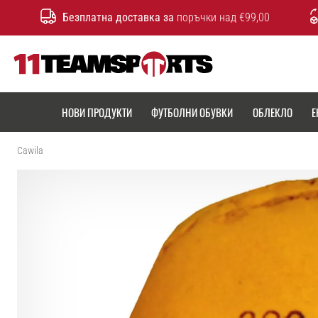
Безплатна доставка за
поръчки над €99,00
11teamsports.bg
НОВИ ПРОДУКТИ
ФУТБОЛНИ ОБУВКИ
ОБЛЕКЛО
Е
Cawila