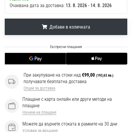
1 мин. четене
Очаквана дата за доставка:
13. 8. 2026 - 14. 8. 2026
Nike
Phantom
6
Добави в количката
Открий
новите
.
.
.
футболни
обувки
Nike
Phantom
6
При закупуване на стоки над
€99,00
(193,63 лв.)
–
получавате безплатна доставка
прецизност,
Опции за доставка
контрол
Плащане с карта онлайн или други методи на
и
плащане
мощ
Начини на плащане
във
всяко
Можете да върнете стоката в рамките на 30 дни
докосване.
Условия за връщане