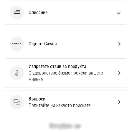
Описание
Още от Cawila
Cawila
Изпратете отзив за продукта
С удоволствие бихме прочели вашето
Изпратете отзив за продукта
мнение
Въпроси
Въпроси
Попитайте ни каквото поискате