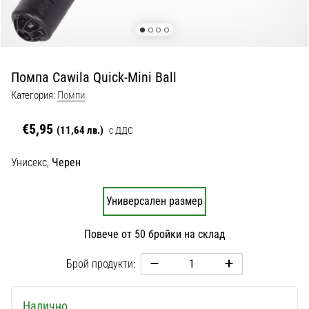
с
официални
екипи
и
обувки
Помпа Cawila Quick-Mini Ball
от
Nike,
Категория:
Помпи
adidas
и
€5,95
(11,64 лв.)
с ДДС
PUMA.
Бъди
Унисекс,
Черен
част
от
Универсален размер
всеки
мач,
гол
Повече от 50 бройки на склад
и…
Брой продукти:
9. 6. 2025
•
Налично