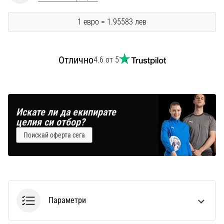
Перфектни
за
1 евро = 1.95583 лев
играчи,
…
Отлично
4.6 от 5
Покажи
всички
статии
Искате ли да екипирате
целия си отбор?
Поискай оферта сега
Параметри