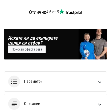
Отлично
4.6 от 5
Искате ли да екипирате
целия си отбор?
Поискай оферта сега
Параметри
Описание