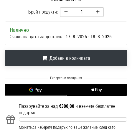
1 мин. четене
Брой продукти:
Nike
Phantom
6
Налично
Открий
Очаквана дата за доставка:
17. 8. 2026 - 18. 8. 2026
новите
футболни
обувки
Добави в количката
Nike
Phantom
.
.
.
6
–
прецизност,
контрол
и
Пазарувайте за над
€300,00
и вземете безплатен
мощ
подарък
във
всяко
докосване.
Можете да изберете подарък по ваше желание, след като