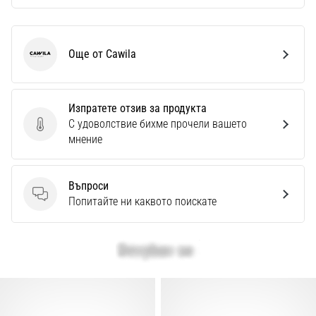
Още от Cawila
Cawila
Изпратете отзив за продукта
С удоволствие бихме прочели вашето
Изпратете отзив за продукта
мнение
Въпроси
Въпроси
Попитайте ни каквото поискате