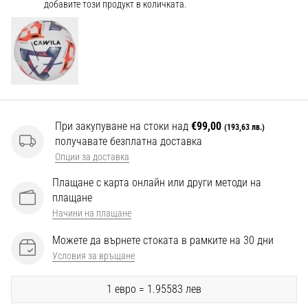
Перфектни
добавите този продукт в количката.
за
играчи,
…
Покажи
всички
При закупуване на стоки над
€99,00
статии
(193,63 лв.)
получавате безплатна доставка
Опции за доставка
Плащане с карта онлайн или други методи на
плащане
Начини на плащане
Можете да върнете стоката в рамките на 30 дни
Условия за връщане
1 евро = 1.95583 лев