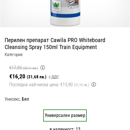
с
официални
екипи
и
обувки
от
Перилен препарат Cawila PRO Whiteboard
Nike,
Cleansing Spray 150ml Train Equipment
adidas
и
Категория:
PUMA.
Бъди
€17,95
(35,11 лв.)
част
€16,20
(31,68 лв.)
с ДДС
от
Последна най-ниска цена:
€15,90
всеки
(31,10 лв.)
мач,
гол
Унисекс,
Бял
и…
Универсален размер
9. 6. 2025
•
в наличност: 13