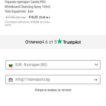
Перилен препарат Cawila PRO
Whiteboard Cleansing Spray 150ml
Train Equipment
- Бял
€17,95
€16,20
(35,11 лв.)
(31,68 лв.)
Последна най-ниска
€15,90
(31,10 лв.)
цена
Отлично
4.6 от 5
EUR - България (BG)
info@11teamsports.bg
Изпрати заявка за теглене