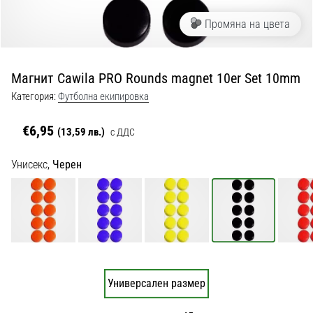
с
официални
Промяна на цвета
екипи
и
обувки
Магнит Cawila PRO Rounds magnet 10er Set 10mm
от
Nike,
Категория:
Футболна екипировка
adidas
и
€6,95
(13,59 лв.)
с ДДС
PUMA.
Бъди
Унисекс,
Черен
част
от
всеки
мач,
гол
и…
Универсален размер
9. 6. 2025
•