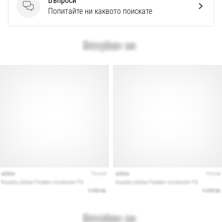
Въпроси
Въпроси
Попитайте ни каквото поискате