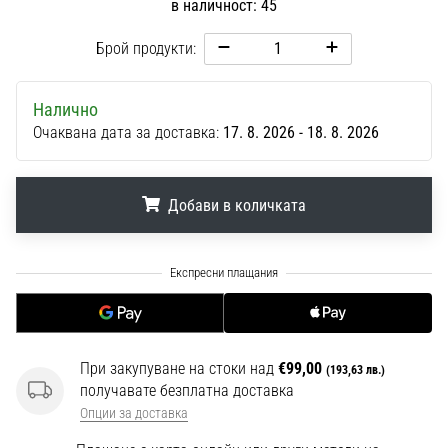
в наличност: 45
1 мин. четене
Nike
Брой продукти:
Phantom
6
Налично
Открий
Очаквана дата за доставка:
17. 8. 2026 - 18. 8. 2026
новите
футболни
обувки
Добави в количката
Nike
Phantom
6
.
.
.
–
прецизност,
контрол
и
мощ
При закупуване на стоки над
€99,00
(193,63 лв.)
във
получавате безплатна доставка
всяко
Опции за доставка
докосване.