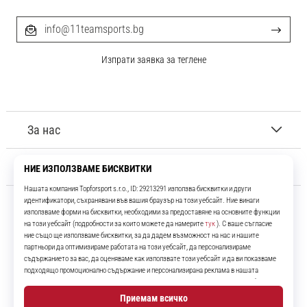
info@11teamsports.bg
Изпрати заявка за теглене
За нас
Обслужване на клиенти
11teamsports.bg
Повече от 16 години ние сме ваши съотборници, представяйки ви
най-добрите и най-новите футболни продукти.
Instagram
YouTube