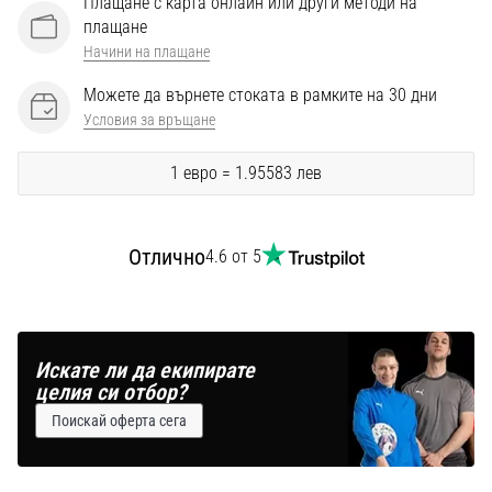
Плащане с карта онлайн или други методи на
Перфектни
плащане
за
Начини на плащане
играчи,
…
Можете да върнете стоката в рамките на 30 дни
Условия за връщане
Покажи
1 евро = 1.95583 лев
всички
статии
Отлично
4.6 от 5
Искате ли да екипирате
целия си отбор?
Поискай оферта сега