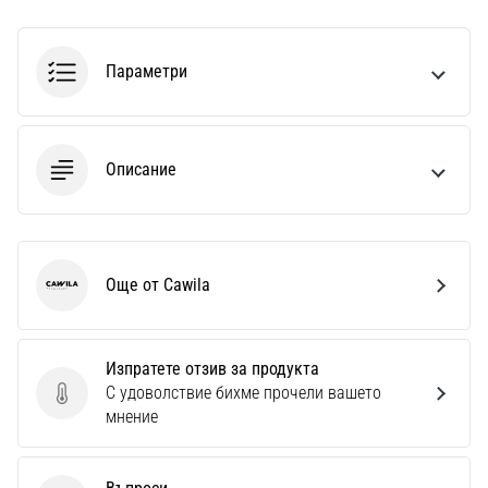
Параметри
Описание
Още от Cawila
Cawila
Изпратете отзив за продукта
С удоволствие бихме прочели вашето
Изпратете отзив за продукта
мнение