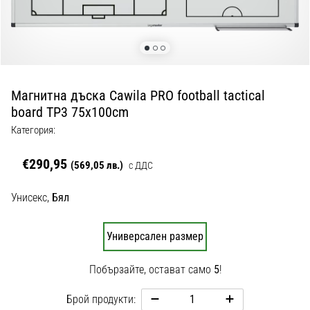
с
официални
екипи
и
обувки
от
Магнитна дъска Cawila PRO football tactical
Nike,
board TP3 75x100cm
adidas
и
Категория:
PUMA.
Бъди
€290,95
(569,05 лв.)
с ДДС
част
от
Унисекс,
Бял
всеки
мач,
гол
Универсален размер
и…
Побързайте, остават само
5
!
9. 6. 2025
Брой продукти:
•