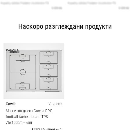
Наскоро разглеждани продукти
Cawila
Унисекс
Магнитна дъска Cawila PRO
football tactical board TP3
75x100cm
- Бял
€290,95
(569,05 лв.)