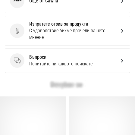
Още от Cawila
Cawila
Изпратете отзив за продукта
С удоволствие бихме прочели вашето
Изпратете отзив за продукта
мнение
Въпроси
Въпроси
Попитайте ни каквото поискате