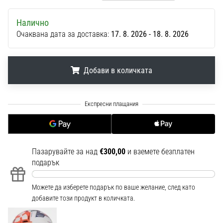
1 мин. четене
Nike
Налично
Phantom
Очаквана дата за доставка:
17. 8. 2026 - 18. 8. 2026
6
Открий
Добави в количката
новите
футболни
обувки
.
.
.
Nike
Phantom
6
–
прецизност,
Пазарувайте за над
€300,00
и вземете безплатен
контрол
подарък
и
мощ
Можете да изберете подарък по ваше желание, след като
във
добавите този продукт в количката.
всяко
докосване.