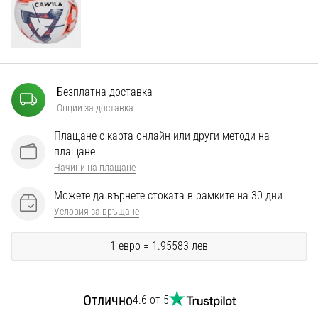
Перфектни
за
играчи,
…
Безплатна доставка
Покажи
Опции за доставка
всички
статии
Плащане с карта онлайн или други методи на
плащане
Начини на плащане
Можете да върнете стоката в рамките на 30 дни
Условия за връщане
1 евро = 1.95583 лев
Отлично
4.6 от 5