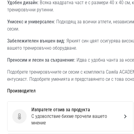
Удобен дизайн:
Всяка квадратна част е с размери 40 x 40 см, 
тренировъчни рутинни.
Унисекс и универсален:
Подходящ за всички атлети, независим
сесии.
Забележителен външен вид:
Яркият син цвят осигурява висок
вашето тренировъчно оборудване.
Преносим и лесен за съхранение:
Идва с удобна чанта за носе
Подобрете тренировъчните си сесии с комплекта Cawila ACADE
ентусиаст. Подобрете уменията и представянето си с това осн
Производител
Изпратете отзив за продукта
С удоволствие бихме прочели вашето
Изпратете отзив за продукта
мнение