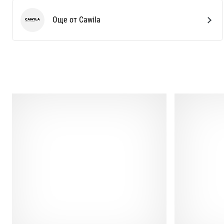
Още от Cawila
Cawila