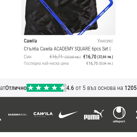
Cawila
Унисекс
Стълба Cawila ACADEMY SQUARE 6pcs Set |
Син
€16,71
€16,70
(32,66 лв.)
(32,68 лв.)
Последна най-ниска цена
€16,70
(32,66 лв.)
OS
ат
Отлично
4.6
от 5 въз основа на
1205