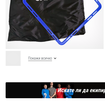
Покажи всичко
Искате ли да екипи