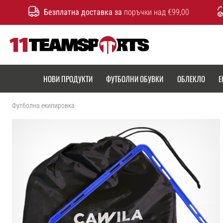
Безплатна доставка за
поръчки над €99,00
11teamsports.bg
НОВИ ПРОДУКТИ
ФУТБОЛНИ ОБУВКИ
ОБЛЕКЛО
Е
Футболна екипировка