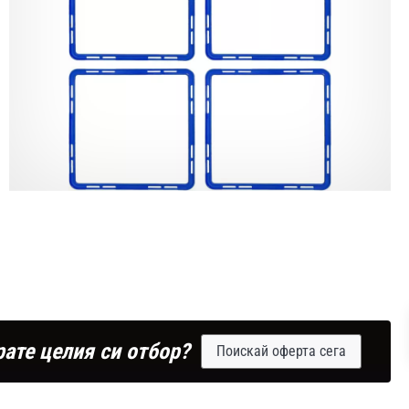
рате целия си отбор?
Поискай оферта сега