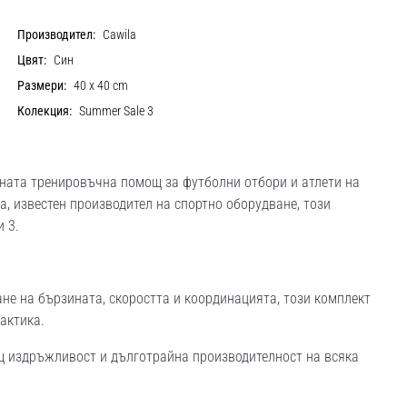
Производител:
Cawila
Цвят:
Син
Размери:
40 x 40 cm
Колекция:
Summer Sale 3
йната тренировъчна помощ за футболни отбори и атлети на
a, известен производител на спортно оборудване, този
 3.
не на бързината, скоростта и координацията, този комплект
актика.
щ издръжливост и дълготрайна производителност на всяка