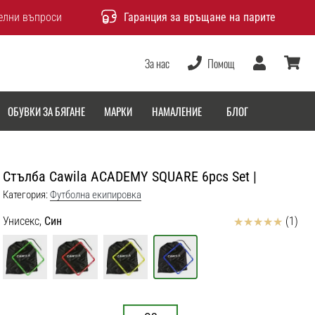
елни въпроси
Гаранция за връщане на парите
За нас
Помощ
Потребител
количка
ОБУВКИ ЗА БЯГАНЕ
МАРКИ
НАМАЛЕНИЕ
БЛОГ
Стълба Cawila ACADEMY SQUARE 6pcs Set |
Категория:
Футболна екипировка
Отзиви
Унисекс,
Син
(1)