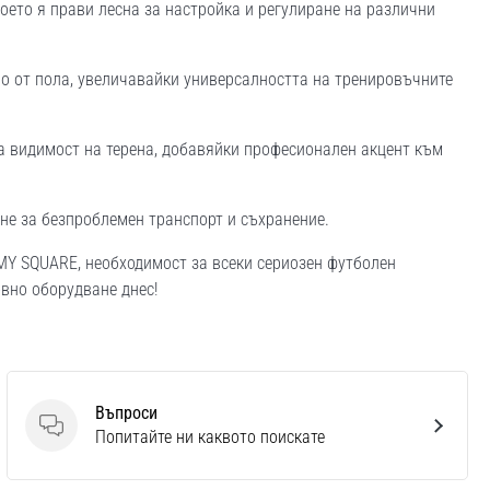
което я прави лесна за настройка и регулиране на различни
о от пола, увеличавайки универсалността на тренировъчните
а видимост на терена, добавяйки професионален акцент към
не за безпроблемен транспорт и съхранение.
MY SQUARE, необходимост за всеки сериозен футболен
овно оборудване днес!
Въпроси
Въпроси
Попитайте ни каквото поискате