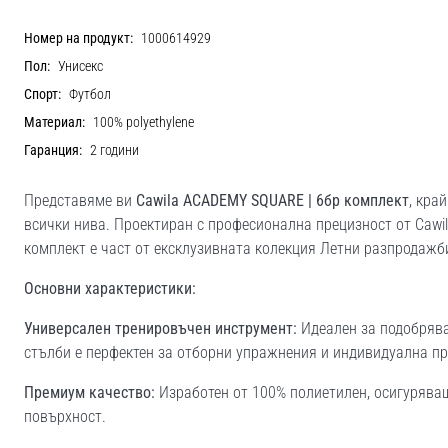
Номер на продукт:
1000614929
Пол:
Унисекс
Спорт:
Футбол
Материал:
100% polyethylene
Гаранция:
2 години
Представяме ви
Cawila ACADEMY SQUARE | 6бр комплект
, кра
всички нива. Проектиран с професионална прецизност от Cawil
комплект е част от ексклузивната колекция Летни разпродажби
Основни характеристики:
Универсален тренировъчен инструмент:
Идеален за подобрява
стълби е перфектен за отборни упражнения и индивидуална пр
Премиум качество:
Изработен от 100% полиетилен, осигурява
повърхност.