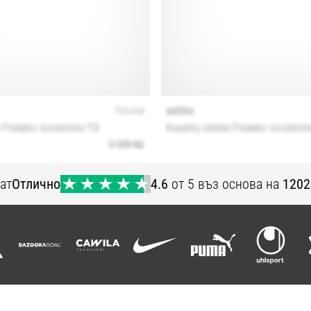
ат
Отлично
4.6
от 5 въз основа на
1202