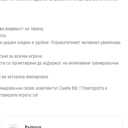
ява видимост на терена.
ола.
ви държи хладни и удобни. Отражателният материал увеличава
гане за всички играчи.
лекти са проектирани да издържат на интензивни тренировъчни
и ви актуална екипировка.
нировъчна сесия, комплектът Cawila Bib 11teamsports е
повишете играта си!
Въпроси