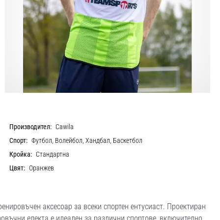
Производител:
Cawila
Спорт:
Футбол, Волейбол, Хандбал, Баскетбол
Кройка:
Стандартна
Цвят:
Оранжев
енировъчен аксесоар за всеки спортен ентусиаст. Проектиран
ировъчни електа е идеален за различни спортове, включително