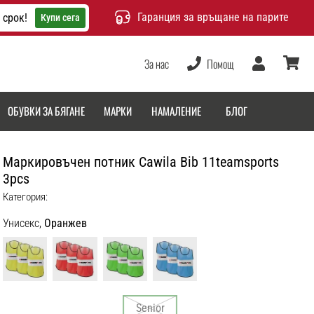
Гаранция за връщане на парите
 срок!
Купи сега
За нас
Помощ
Потребител
количка
ОБУВКИ ЗА БЯГАНЕ
МАРКИ
НАМАЛЕНИЕ
БЛОГ
Маркировъчен потник Cawila Bib 11teamsports
3pcs
Категория:
Унисекс,
Оранжев
Senior