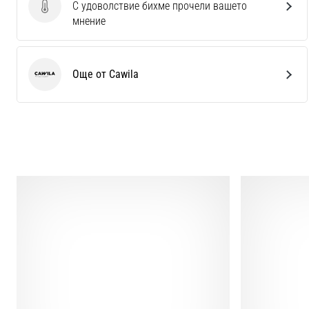
С удоволствие бихме прочели вашето
Изпратете отзив за продукта
мнение
Още от Cawila
Cawila