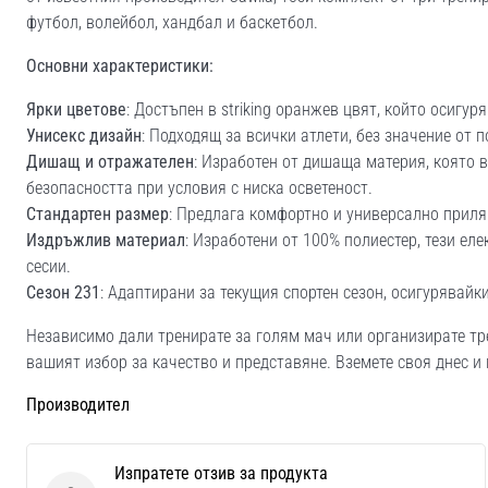
футбол, волейбол, хандбал и баскетбол.
Основни характеристики:
Ярки цветове
: Достъпен в striking оранжев цвят, който осигур
Унисекс дизайн
: Подходящ за всички атлети, без значение от п
Дишащ и отражателен
: Изработен от дишаща материя, която 
безопасността при условия с ниска осветеност.
Стандартен размер
: Предлага комфортно и универсално приля
Издръжлив материал
: Изработени от 100% полиестер, тези е
сесии.
Сезон 231
: Адаптирани за текущия спортен сезон, осигурявайк
Независимо дали тренирате за голям мач или организирате тре
вашият избор за качество и представяне. Вземете своя днес и 
Производител
Изпратете отзив за продукта