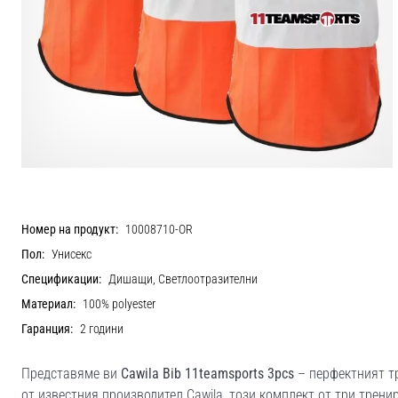
Номер на продукт:
10008710-OR
Пол:
Унисекс
Спецификации:
Дишащи, Светлоотразителни
Материал:
100% polyester
Гаранция:
2 години
Представяме ви
Cawila Bib 11teamsports 3pcs
– перфектният тр
от известния производител Cawila, този комплект от три трен