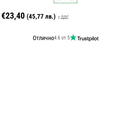
€23,40
(45,77 лв.)
с ДДС
Отлично
4.6 от 5