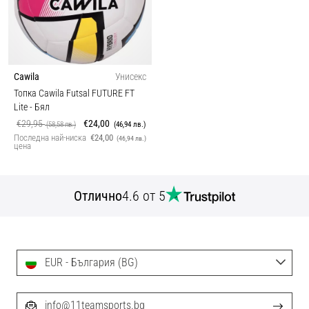
Cawila
Унисекс
Топка Cawila Futsal FUTURE FT
Lite
- Бял
€29,95
€24,00
(58,58 лв.)
(46,94 лв.)
Последна най-ниска
€24,00
(46,94 лв.)
цена
Отлично
4.6 от 5
EUR - България (BG)
info@11teamsports.bg