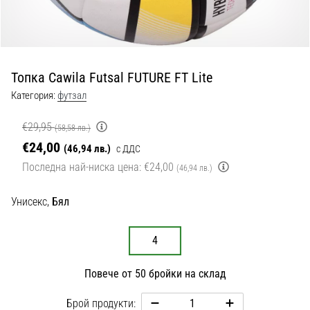
с
официални
екипи
и
обувки
Топка Cawila Futsal FUTURE FT Lite
от
Nike,
Категория:
футзал
adidas
и
€29,95
(58,58 лв.)
PUMA.
€24,00
(46,94 лв.)
с ДДС
Бъди
Последна най-ниска цена:
€24,00
(46,94 лв.)
част
от
Унисекс,
Бял
всеки
мач,
гол
4
и…
Повече от 50 бройки на склад
9. 6. 2025
•
Брой продукти: