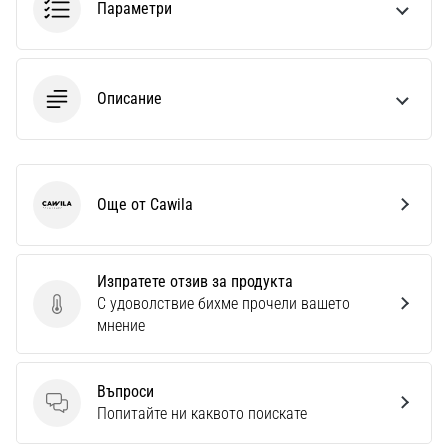
Параметри
Описание
Още от Cawila
Cawila
Изпратете отзив за продукта
С удоволствие бихме прочели вашето
Изпратете отзив за продукта
мнение
Въпроси
Въпроси
Попитайте ни каквото поискате