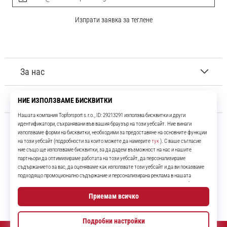
Изпрати заявка за теглене
За нас
Обслужване на клиенти
11teamsports.bg
Повече от 16 години ние сме ваши съотборници, представяйки ви
най-добрите и най-новите футболни продукти.
Instagram
YouTube