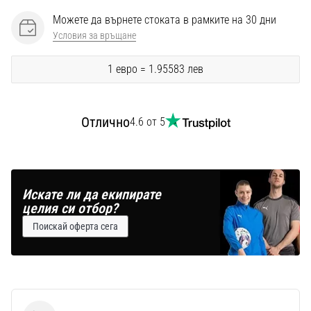
Перфектни
за
Можете да върнете стоката в рамките на 30 дни
играчи,
Условия за връщане
…
1 евро = 1.95583 лев
Покажи
всички
Отлично
4.6 от 5
статии
Искате ли да екипирате
целия си отбор?
Поискай оферта сега