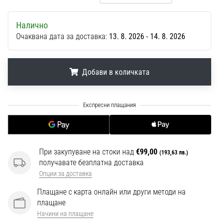
1 мин. четене
Nike
Налично
Phantom
Очаквана дата за доставка:
13. 8. 2026 - 14. 8. 2026
6
Открий
новите
Добави в количката
футболни
обувки
.
.
.
Nike
Phantom
6
–
прецизност,
При закупуване на стоки над
€99,00
(193,63 лв.)
контрол
получавате безплатна доставка
и
Опции за доставка
мощ
във
Плащане с карта онлайн или други методи на
всяко
плащане
докосване.
Начини на плащане